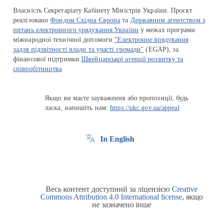
Власність Секретаріату Кабінету Міністрів України. Проєкт
реалізовано
Фондом Східна Європа
та
Державним агентством з
питань електронного урядування України
у межах програми
міжнародної технічної допомоги
"Електронне врядування
задля підзвітності влади та участі громади"
(EGAP), за
фінансової підтримки
Швейцарської агенції розвитку та
співробітництва
Якщо ви маєте зауваження або пропозиції, будь
ласка, напишіть нам:
https://ukc.gov.ua/appeal
In English
Весь контент доступний за ліцензією
Creative
Commons Attribution 4.0 International license
, якщо
не зазначено інше