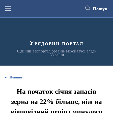
до
основного
Пошук
вмісту
Меню
Урядовий портал
Єдиний вебпортал органів виконавчої влади
України
Новини
На початок січня запасів
зерна на 22% більше, ніж на
відповідний період минулого