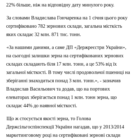
22% більше, ніж на відповідну дату минулого року.
За словами Владислава Гончаренка на 1 січня цього року
сертифіковано 782 зернових склади, загальна місткість
яких складає 32 млн. 871 тис
.
т
онн.
«За нашими даними, а саме ДП «Держреєстри України»,
на сьогодні залишки зерна на сертифікованих зернових
складах складають біля 17 млн. тонн, а це 53% від їх
загальної місткості. В тому числі продовольчої пшениці на
зберіганні знаходиться понад 3 млн. тонн.», - зазначив
Владислав Васильович
та
додав, що на портових
елеваторах зберігається понад 1 млн. тонн зерна, що
складає 44% до наявної місткості.
Що ж стосується якості зерна, то Голова
Держсільгоспінспекції України нагадав, що у 2013/2014
маркетинговому році на сертифіковані зернові склади