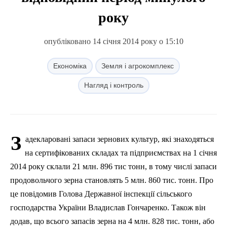
року
опубліковано 14 січня 2014 року о 15:10
Економіка
Земля і агрокомплекс
Нагляд і контроль
З
адекларовані запаси зернових культур, які знаходяться
на сертифікованих складах та
п
ідприємствах на 1 січня
2014 року склали 21 млн. 896 тис тонн, в тому числі запаси
продовольчого зерна становлять 5 млн. 860 тис. тонн. Про
це повідомив Голова
Д
ержавної інспекції сільського
господарства України Владислав Гончаренко. Також він
додав, що всього запасів зерна на 4 млн. 828 тис
.
т
онн, або