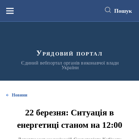
до
основного
Пошук
вмісту
Меню
Урядовий портал
Єдиний вебпортал органів виконавчої влади
України
Новини
22 березня: Ситуація в
енергетиці станом на 12:00