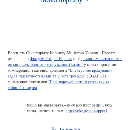
Мапа порталу
Перейти на сайт Ukraine.ua
Власність Секретаріату Кабінету Міністрів України. Проєкт
реалізовано
Фондом Східна Європа
та
Державним агентством з
питань електронного урядування України
у межах програми
міжнародної технічної допомоги
"Електронне врядування
задля підзвітності влади та участі громади"
(EGAP), за
фінансової підтримки
Швейцарської агенції розвитку та
співробітництва
Якщо ви маєте зауваження або пропозиції, будь
ласка, напишіть нам:
https://ukc.gov.ua/appeal
In English