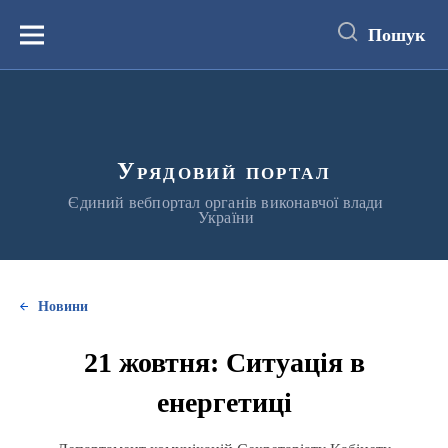
до
основного
Пошук
вмісту
Меню
Урядовий портал
Єдиний вебпортал органів виконавчої влади
України
Новини
21 жовтня: Ситуація в
енергетиці