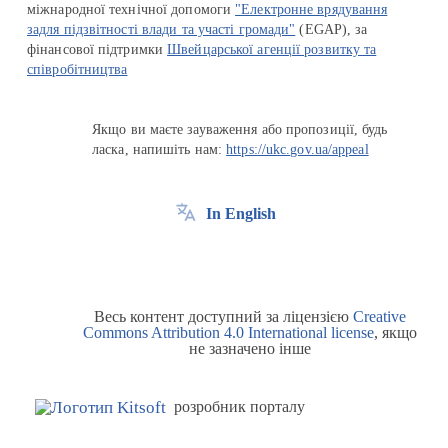
міжнародної технічної допомоги
"Електронне врядування
задля підзвітності влади та участі громади"
(EGAP), за
фінансової підтримки
Швейцарської агенції розвитку та
співробітництва
Якщо ви маєте зауваження або пропозиції, будь
ласка, напишіть нам:
https://ukc.gov.ua/appeal
In English
Весь контент доступний за ліцензією
Creative
Commons Attribution 4.0 International license
, якщо
не зазначено інше
розробник порталу