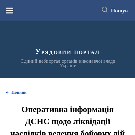
до
основного
Пошук
вмісту
Меню
Урядовий портал
Єдиний вебпортал органів виконавчої влади
України
Новини
Оперативна інформація
ДСНС щодо ліквідації
наслідків ведення бойових дій