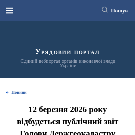
до
основного
Пошук
вмісту
Меню
Урядовий портал
Єдиний вебпортал органів виконавчої влади
України
Новини
12 березня 2026 року
відбудеться публічний звіт
Голови Держгеокадастру