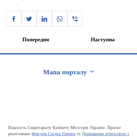
Попередня
Наступна
Мапа порталу
Перейти на сайт Ukraine.ua
Власність Секретаріату Кабінету Міністрів України. Проєкт
реалізовано
Фондом Східна Європа
та
Державним агентством з