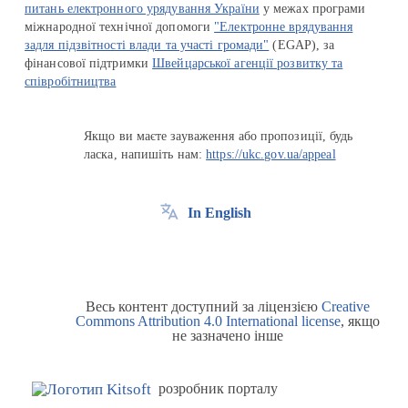
питань електронного урядування України
у межах програми
міжнародної технічної допомоги
"Електронне врядування
задля підзвітності влади та участі громади"
(EGAP), за
фінансової підтримки
Швейцарської агенції розвитку та
співробітництва
Якщо ви маєте зауваження або пропозиції, будь
ласка, напишіть нам:
https://ukc.gov.ua/appeal
In English
Весь контент доступний за ліцензією
Creative
Commons Attribution 4.0 International license
, якщо
не зазначено інше
розробник порталу