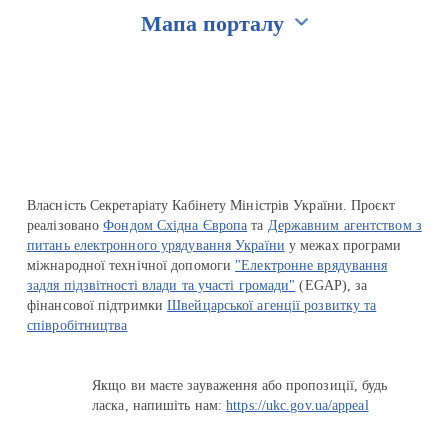
Мапа порталу
Перейти на сайт Ukraine.ua
Власність Секретаріату Кабінету Міністрів України. Проєкт
реалізовано
Фондом Східна Європа
та
Державним агентством з
питань електронного урядування України
у межах програми
міжнародної технічної допомоги
"Електронне врядування
задля підзвітності влади та участі громади"
(EGAP), за
фінансової підтримки
Швейцарської агенції розвитку та
співробітництва
Якщо ви маєте зауваження або пропозиції, будь
ласка, напишіть нам:
https://ukc.gov.ua/appeal