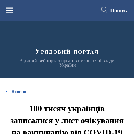
до
основного
Пошук
вмісту
Меню
Урядовий портал
Єдиний вебпортал органів виконавчої влади
України
Новини
100 тисяч українців
записалися у лист очікування
на вакцинацію від COVID-19