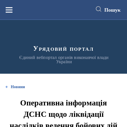
до
основного
Пошук
вмісту
Меню
Урядовий портал
Єдиний вебпортал органів виконавчої влади
України
Новини
Оперативна інформація
ДСНС щодо ліквідації
наслідків ведення бойових дій