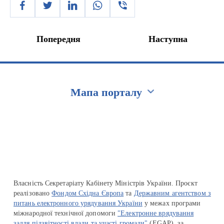
Попередня
Наступна
Мапа порталу
Перейти на сайт Ukraine.ua
Власність Секретаріату Кабінету Міністрів України. Проєкт
реалізовано
Фондом Східна Європа
та
Державним агентством з
питань електронного урядування України
у межах програми
міжнародної технічної допомоги
"Електронне врядування
задля підзвітності влади та участі громади"
(EGAP), за