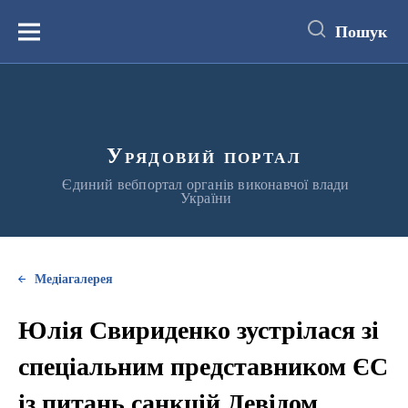
до
основного
Пошук
вмісту
Меню
Урядовий портал
Єдиний вебпортал органів виконавчої влади
України
Медіагалерея
Юлія Свириденко зустрілася зі
спеціальним представником ЄС
із питань санкцій Девідом