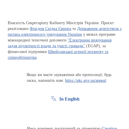
Власність Секретаріату Кабінету Міністрів України. Проєкт
реалізовано
Фондом Східна Європа
та
Державним агентством з
питань електронного урядування України
у межах програми
міжнародної технічної допомоги
"Електронне врядування
задля підзвітності влади та участі громади"
(EGAP), за
фінансової підтримки
Швейцарської агенції розвитку та
співробітництва
Якщо ви маєте зауваження або пропозиції, будь
ласка, напишіть нам:
https://ukc.gov.ua/appeal
In English
Весь контент доступний за ліцензією
Creative