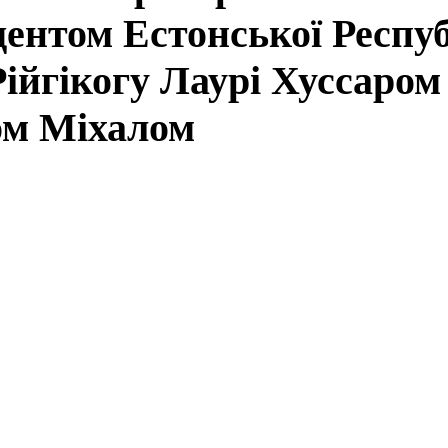
идентом Естонської Респу
ійгікогу Лаурі Хуссаром
ом Міхалом