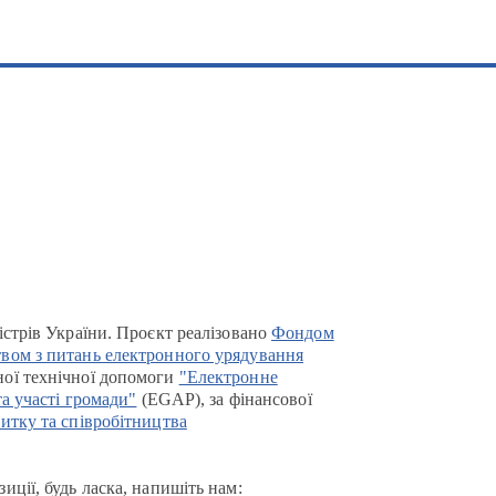
істрів України. Проєкт реалізовано
Фондом
вом з питань електронного урядування
ої технічної допомоги
"Електронне
та участі громади"
(EGAP), за фінансової
итку та співробітництва
иції, будь ласка, напишіть нам: