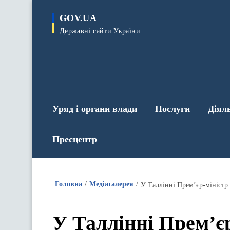
до
основного
GOV.UA
вмісту
Державні сайти України
Уряд і органи влади
Послуги
Діял
Пресцентр
Головна
Медіагалерея
У Таллінні Прем’є