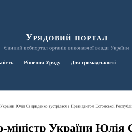
Урядовий портал
Єдиний вебпортал органів виконавчої влади України
ьність
Рішення Уряду
Для громадськості
р-міністр України Юлія