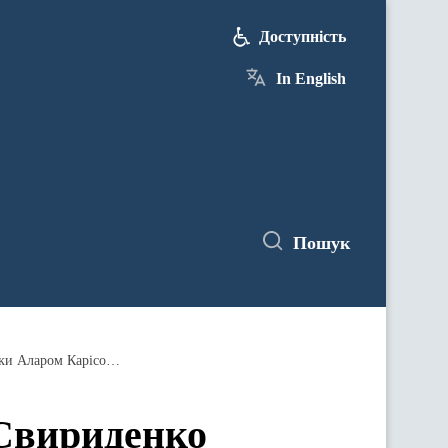
Доступність
In English
Пошук
У Таллінні Прем’єр-міністр України Юлія Свириденко зустрілася з Президентом Естонської Республіки Аларом Карісом, Головою Рійгікогу Лаурі Хуссаром та Прем’єр-міністром Крістеном Міхалом
 Свириденко