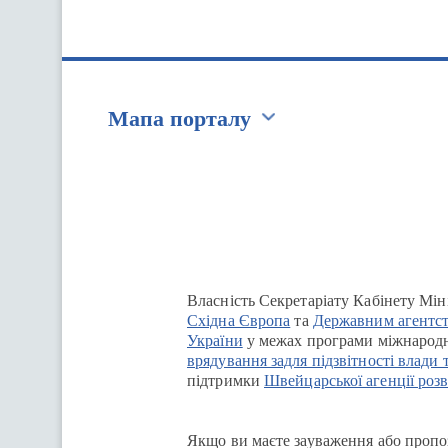
Мапа порталу
Перейти на сайт Ukraine.ua
Власність Секретаріату Кабінету Мін
Східна Європа
та
Державним агентст
України
у межах програми міжнародн
врядування задля підзвітності влади 
підтримки
Швейцарської агенції розв
Якщо ви маєте зауваження або пропоз