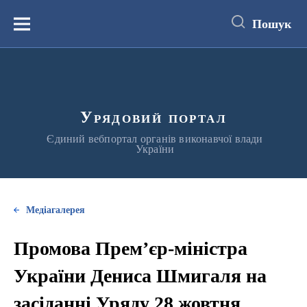
до
основного
Пошук
вмісту
Меню
Урядовий портал
Єдиний вебпортал органів виконавчої влади
України
Медіагалерея
Промова Прем’єр-міністра
України Дениса Шмигаля на
засіданні Уряду 28 жовтня