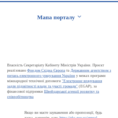
Мапа порталу
Перейти на сайт Ukraine.ua
Власність Секретаріату Кабінету Міністрів України. Проєкт
реалізовано
Фондом Східна Європа
та
Державним агентством з
питань електронного урядування України
у межах програми
міжнародної технічної допомоги
"Електронне врядування
задля підзвітності влади та участі громади"
(EGAP), за
фінансової підтримки
Швейцарської агенції розвитку та
співробітництва
Якщо ви маєте зауваження або пропозиції, будь
ласка, напишіть нам:
https://ukc.gov.ua/appeal