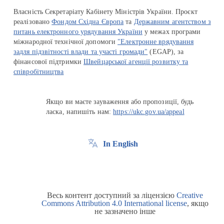
Власність Секретаріату Кабінету Міністрів України. Проєкт
реалізовано
Фондом Східна Європа
та
Державним агентством з
питань електронного урядування України
у межах програми
міжнародної технічної допомоги
"Електронне врядування
задля підзвітності влади та участі громади"
(EGAP), за
фінансової підтримки
Швейцарської агенції розвитку та
співробітництва
Якщо ви маєте зауваження або пропозиції, будь
ласка, напишіть нам:
https://ukc.gov.ua/appeal
In English
Весь контент доступний за ліцензією
Creative
Commons Attribution 4.0 International license
, якщо
не зазначено інше