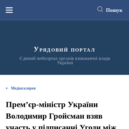
до
основного
Пошук
вмісту
Меню
Урядовий портал
Єдиний вебпортал органів виконавчої влади
України
Медіагалерея
Прем’єр-міністр України
Володимир Гройсман взяв
участь у підписанні Угоди між