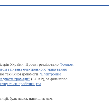
істрів України. Проєкт реалізовано
Фондом
вом з питань електронного урядування
ої технічної допомоги
"Електронне
та участі громади"
(EGAP), за фінансової
итку та співробітництва
иції, будь ласка, напишіть нам: