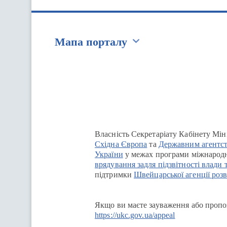
Мапа порталу
Перейти на сайт Ukraine.ua
Власність Секретаріату Кабінету Мін
Східна Європа
та
Державним агентст
України
у межах програми міжнародн
врядування задля підзвітності влади 
підтримки
Швейцарської агенції розв
Якщо ви маєте зауваження або пропоз
https://ukc.gov.ua/appeal