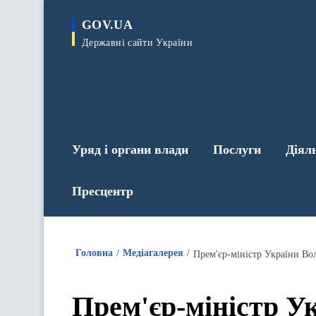
до
основного
GOV.UA
вмісту
Державні сайти України
Уряд і органи влади
Послуги
Діял
Пресцентр
Головна
Медіагалерея
Прем'єр-міністр України Во
Прем'єр-міністр У