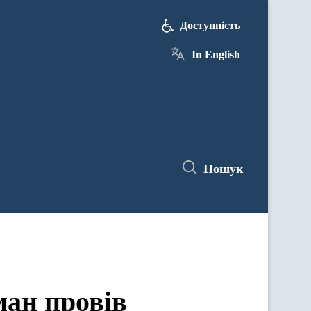
Доступність
In English
Пошук
ман провів