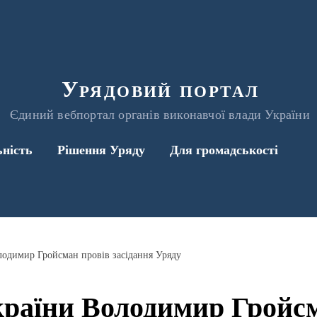
Урядовий портал
Єдиний вебпортал органів виконавчої влади України
ьність
Рішення Уряду
Для громадськості
лодимир Гройсман провів засідання Уряду
країни Володимир Гройс