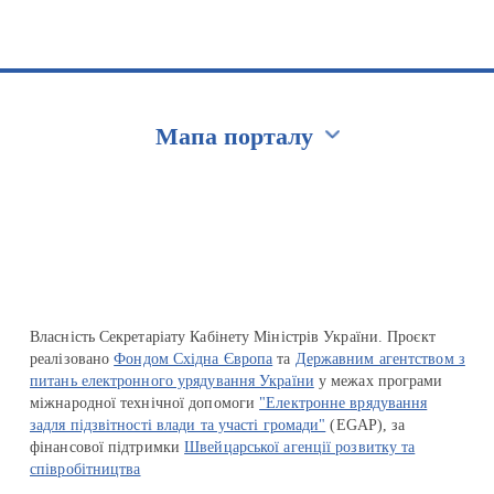
Мапа порталу
Перейти на сайт Ukraine.ua
Власність Секретаріату Кабінету Міністрів України. Проєкт
реалізовано
Фондом Східна Європа
та
Державним агентством з
питань електронного урядування України
у межах програми
міжнародної технічної допомоги
"Електронне врядування
задля підзвітності влади та участі громади"
(EGAP), за
фінансової підтримки
Швейцарської агенції розвитку та
співробітництва