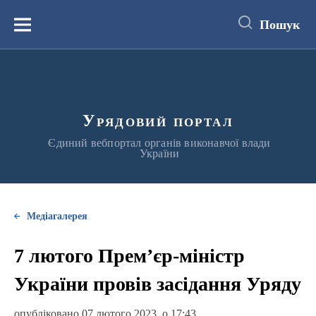
до
основного
Пошук
вмісту
Меню
Урядовий портал
Єдиний вебпортал органів виконавчої влади
України
Медіагалерея
7 лютого Прем’єр-міністр
України провів засідання Уряду
опубліковано 07 лютого 2023, о 17:43