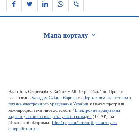
Мапа порталу
Перейти на сайт Ukraine.ua
Власність Секретаріату Кабінету Міністрів України. Проєкт
реалізовано
Фондом Східна Європа
та
Державним агентством з
питань електронного урядування України
у межах програми
міжнародної технічної допомоги
"Електронне врядування
задля підзвітності влади та участі громади"
(EGAP), за
фінансової підтримки
Швейцарської агенції розвитку та
співробітництва