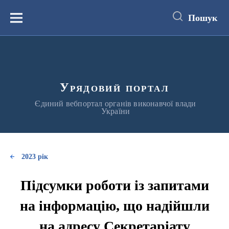
до
основного
Пошук
вмісту
Меню
Урядовий портал
Єдиний вебпортал органів виконавчої влади
України
2023 рік
Підсумки роботи із запитами
на інформацію, що надійшли
на адресу Секретаріату