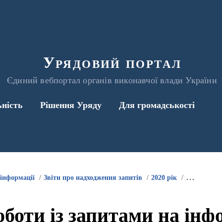
Урядовий портал
Єдиний вебпортал органів виконавчої влади України
ьність
Рішення Уряду
Для громадськості
 інформації
Звіти про надходження запитів
2020 рік
оботи із запитами на інф