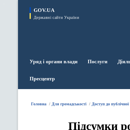
до
основного
GOV.UA
вмісту
Державні сайти України
Уряд і органи влади
Послуги
Діял
Пресцентр
Головна
Для громадськості
Доступ до публічної
Підсумки р