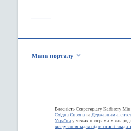
Мапа порталу
Перейти на сайт Ukraine.ua
Власність Секретаріату Кабінету Мін
Східна Європа
та
Державним агентст
України
у межах програми міжнародн
врядування задля підзвітності влади 