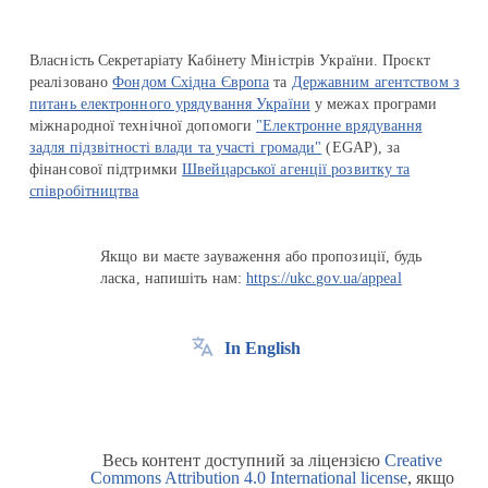
Власність Секретаріату Кабінету Міністрів України. Проєкт
реалізовано
Фондом Східна Європа
та
Державним агентством з
питань електронного урядування України
у межах програми
міжнародної технічної допомоги
"Електронне врядування
задля підзвітності влади та участі громади"
(EGAP), за
фінансової підтримки
Швейцарської агенції розвитку та
співробітництва
Якщо ви маєте зауваження або пропозиції, будь
ласка, напишіть нам:
https://ukc.gov.ua/appeal
In English
Весь контент доступний за ліцензією
Creative
Commons Attribution 4.0 International license
, якщо