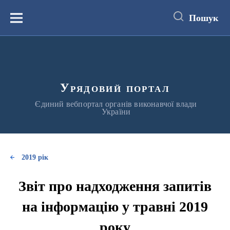
до
основного
Пошук
вмісту
Меню
Урядовий портал
Єдиний вебпортал органів виконавчої влади
України
2019 рік
Звіт про надходження запитів
на інформацію у травні 2019
року