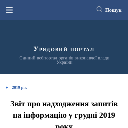
до
основного
Пошук
вмісту
Меню
Урядовий портал
Єдиний вебпортал органів виконавчої влади
України
2019 рік
Звіт про надходження запитів
на інформацію у грудні 2019
року