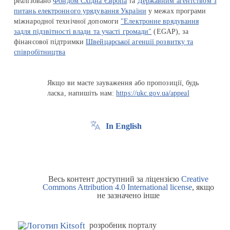
реалізовано
Фондом Східна Європа
та
Державним агентством з
питань електронного урядування України
у межах програми
міжнародної технічної допомоги
"Електронне врядування
задля підзвітності влади та участі громади"
(EGAP), за
фінансової підтримки
Швейцарської агенції розвитку та
співробітництва
Якщо ви маєте зауваження або пропозиції, будь
ласка, напишіть нам:
https://ukc.gov.ua/appeal
In English
Весь контент доступний за ліцензією
Creative
Commons Attribution 4.0 International license
, якщо
не зазначено інше
розробник порталу