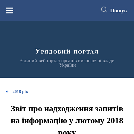
до
основного
Пошук
вмісту
Меню
Урядовий портал
Єдиний вебпортал органів виконавчої влади
України
2018 рік
Звіт про надходження запитів
на інформацію у лютому 2018
року