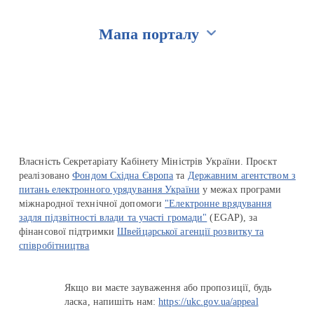
Мапа порталу
Перейти на сайт Ukraine.ua
Власність Секретаріату Кабінету Міністрів України. Проєкт
реалізовано
Фондом Східна Європа
та
Державним агентством з
питань електронного урядування України
у межах програми
міжнародної технічної допомоги
"Електронне врядування
задля підзвітності влади та участі громади"
(EGAP), за
фінансової підтримки
Швейцарської агенції розвитку та
співробітництва
Якщо ви маєте зауваження або пропозиції, будь
ласка, напишіть нам:
https://ukc.gov.ua/appeal