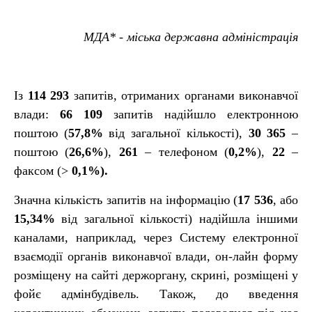
МДА* - міська державна адміністрація
Із
114 293
запитів, отриманих органами виконавчої
влади:
66 109
запитів надійшло електронною
поштою (
57,8%
від загальної кількості),
30 365
–
поштою (
26,6%
),
261
– телефоном (
0,2%
),
22
–
факсом (>
0,1%).
Значна кількість запитів на інформацію (
17 536
, або
15,34%
від загальної кількості) надійшла іншими
каналами, наприклад, через Систему електронної
взаємодії органів виконавчої влади, он-лайн форму
розміщену на сайті держоргану, скрині, розміщені у
фойє адмінбудівель. Також, до введення