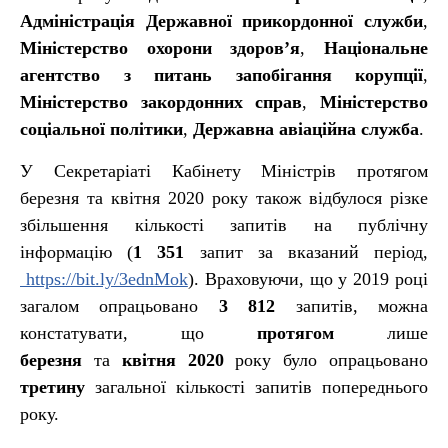
Адміністрація Державної прикордонної служби
,
Міністерство охорони здоров’я
,
Національне
агентство з питань запобігання корупції
,
Міністерство закордонних справ
,
Міністерство
соціальної політики
,
Державна авіаційна служба
.
У Секретаріаті Кабінету Міністрів протягом
березня та квітня 2020 року також відбулося різке
збільшення кількості запитів на публічну
інформацію (
1 351
запит за вказаний період,
https://bit.ly/3ednMok
). Враховуючи, що у 2019 році
загалом опрацьовано
3 812
запитів, можна
констатувати, що
протягом
лише
березня
та
квітня 2020
року було опрацьовано
третину
загальної кількості запитів попереднього
року.