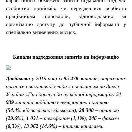
карантинних обмежень запити подавалися під час
особистих прийомів, чи передавалися особисто
працівникам підрозділів, відповідальних за
організацію доступу до публічної інформації у
спеціально визначених місцях.
Канали надходження запитів на інформацію
Довідково:
у 2019 році із
95 478
запитів, отриманих
органами виконавчої влади з посиланням на Закон
України «Про доступ до публічної інформації»:
51
939
запитів надійшло електронною поштою
(
54,4%
від загальної кількості),
28 300
– поштою
(
29,6%
),
1 031
– телефоном (
1,1%
),
246
– факсом
(
0,3%
),
13 962
(
14,6%
) – іншими каналами.