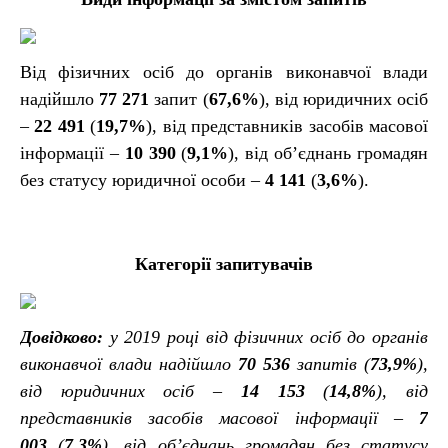
Від фізичних осіб до органів виконавчої влади
надійшло
77 271
запит (
67,6%
), від юридичних осіб
–
22 491
(
19,7%
), від представників засобів масової
інформації –
10 390
(
9,1%
), від об’єднань громадян
без статусу юридичної особи –
4 141
(
3,6%
).
Категорії запитувачів
Довідково:
у 2019 році від фізичних осіб до органів
виконавчої влади надійшло
70 536
запитів (
73,9%
),
від юридичних осіб –
14 153
(
14,8%
), від
представників засобів масової інформації –
7
003
(
7,3%
), від об’єднань громадян без статусу