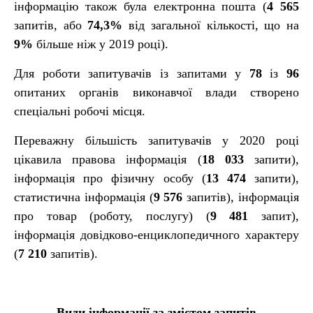
інформацію також була електронна пошта (
4 565
запитів, або
74,3%
від загальної кількості, що на
9%
більше ніж у 2019 році).
Для роботи запитувачів із запитами у
78
із
96
опитаних органів виконавчої влади створено
спеціальні робочі місця.
Переважну більшість запитувачів у 2020 році
цікавила правова інформація (
18 033
запити),
інформація про фізичну особу (
13 474
запити),
статистична інформація (
9 576
запитів), інформація
про товар (роботу, послугу) (
9 481
запит),
інформація довідково-енциклопедичного характеру
(
7 210
запитів).
Види інформації за змістом запитів