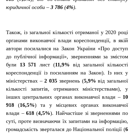
юридичної особи –
3 786
(
4%
).
Також, із загальної кількості отриманої у 2020 році
органами виконавчої влади кореспонденції, в якій
автори посилалися на Закон України «Про доступ
до публічної інформації», зверненнями за змістом
були
13 571
лист (
11,9%
від загальної кількості
кореспонденції із посиланням на Закон). Із них у
міністерствах –
2 035
звернень (
5,9%
від загальної
кількості запитів, отриманих міністерствами), у
інших центральних органах виконавчої влади –
10
918
(
16,5%
) та у місцевих органах виконавчої
влади –
618
(
4,5%
). Найчастіше зі зверненнями по
суті, проте визначаючи їх запитами на інформацію,
громадськість зверталася до Національної поліції (
6