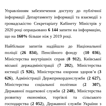
Управлінням забезпечення доступу до публічної
інформації Департаменту інформації та взаємодії з
громадськістю Секретаріату Кабінету Міністрів у
2020 році опрацьовано
6 144
запити на інформацію,
що на
160%
більше ніж у 2019 році.
Найбільше запитів надійшло до Національної
поліції (
26 834
), Пенсійного фонду (
10 036
),
Міністерства внутрішніх справ (
8 912
), Київської
міської держадміністрації (
7 202
), Міністерства
юстиції (
5 926
), Міністерства охорони здоров’я (
3
626
), Адміністрації Держприкордонслужби (
2 627
),
Міністерства соціальної політики (
2 307
),
Державної податкової служби (
2 248
), Міністерства
розвитку економіки, торгівлі та сільського
господарства (
2 052
), Державної служби України з