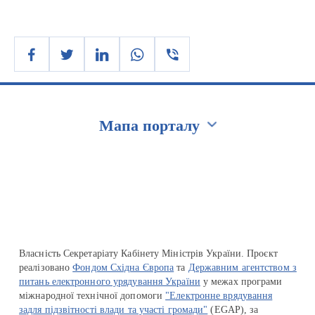
Мапа порталу
Перейти на сайт Ukraine.ua
Власність Секретаріату Кабінету Міністрів України. Проєкт
реалізовано
Фондом Східна Європа
та
Державним агентством з
питань електронного урядування України
у межах програми
міжнародної технічної допомоги
"Електронне врядування
задля підзвітності влади та участі громади"
(EGAP), за