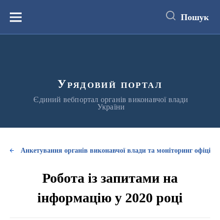
до
основного
Пошук
вмісту
Меню
Урядовий портал
Єдиний вебпортал органів виконавчої влади
України
Анкетування органів виконавчої влади та моніторинг офіційни
Робота із запитами на
інформацію у 2020 році