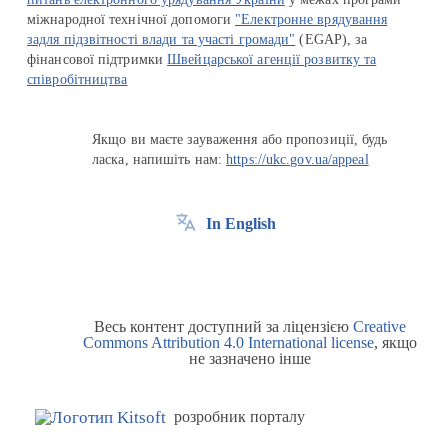
міжнародної технічної допомоги
"Електронне врядування
задля підзвітності влади та участі громади"
(EGAP), за
фінансової підтримки
Швейцарської агенції розвитку та
співробітництва
Якщо ви маєте зауваження або пропозиції, будь
ласка, напишіть нам:
https://ukc.gov.ua/appeal
In English
Весь контент доступний за ліцензією
Creative
Commons Attribution 4.0 International license
, якщо
не зазначено інше
розробник порталу