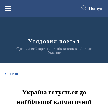
до
основного
Пошук
вмісту
Меню
Урядовий портал
Єдиний вебпортал органів виконавчої влади
України
Події
Україна готується до
найбільшої кліматичної