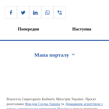
Попередня
Наступна
Мапа порталу
Перейти на сайт Ukraine.ua
Власність Секретаріату Кабінету Міністрів України. Проєкт
реалізовано
Фондом Східна Європа
та
Державним агентством з
питань електронного урядування України
у межах програми