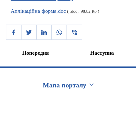
Аплікаційна форма.doc
( .doc , 98.82 Кб )
Попередня
Наступна
Мапа порталу
Перейти на сайт Ukraine.ua