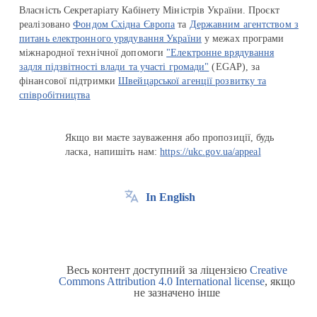
Власність Секретаріату Кабінету Міністрів України. Проєкт
реалізовано
Фондом Східна Європа
та
Державним агентством з
питань електронного урядування України
у межах програми
міжнародної технічної допомоги
"Електронне врядування
задля підзвітності влади та участі громади"
(EGAP), за
фінансової підтримки
Швейцарської агенції розвитку та
співробітництва
Якщо ви маєте зауваження або пропозиції, будь
ласка, напишіть нам:
https://ukc.gov.ua/appeal
In English
Весь контент доступний за ліцензією
Creative
Commons Attribution 4.0 International license
, якщо
не зазначено інше