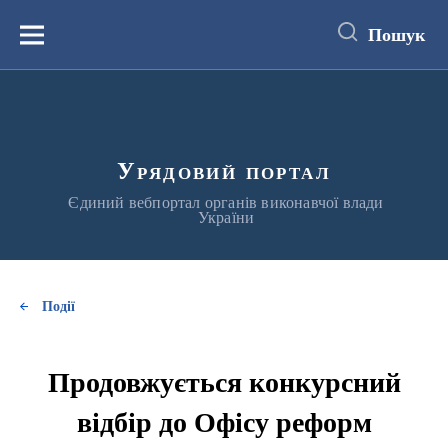
до
основного
Пошук
вмісту
Меню
Урядовий портал
Єдиний вебпортал органів виконавчої влади
України
Події
Продовжується конкурсний
відбір до Офісу реформ