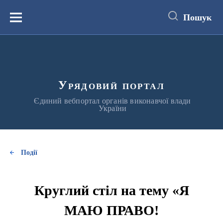
до
основного
Пошук
вмісту
Меню
Урядовий портал
Єдиний вебпортал органів виконавчої влади
України
Події
Круглий стіл на тему «Я
МАЮ ПРАВО!