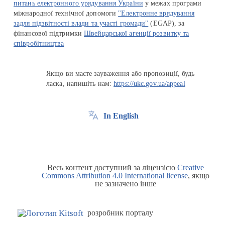
питань електронного урядування України
у межах програми
міжнародної технічної допомоги
"Електронне врядування
задля підзвітності влади та участі громади"
(EGAP), за
фінансової підтримки
Швейцарської агенції розвитку та
співробітництва
Якщо ви маєте зауваження або пропозиції, будь
ласка, напишіть нам:
https://ukc.gov.ua/appeal
In English
Весь контент доступний за ліцензією
Creative
Commons Attribution 4.0 International license
, якщо
не зазначено інше
розробник порталу