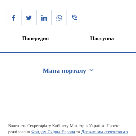
Попередня
Наступна
Мапа порталу
Перейти на сайт Ukraine.ua
Власність Секретаріату Кабінету Міністрів України. Проєкт
реалізовано
Фондом Східна Європа
та
Державним агентством з