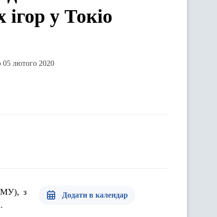
 ігор у Токіо
о 05 лютого 2020
КМУ), з
Додати в календар
Я.