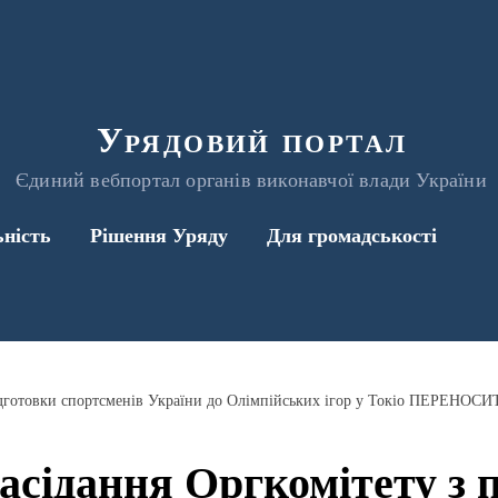
Урядовий портал
Єдиний вебпортал органів виконавчої влади України
ьність
Рішення Уряду
Для громадськості
ідготовки спортсменів України до Олімпійських ігор у Токіо ПЕРЕНОС
сідання Оргкомітету з 