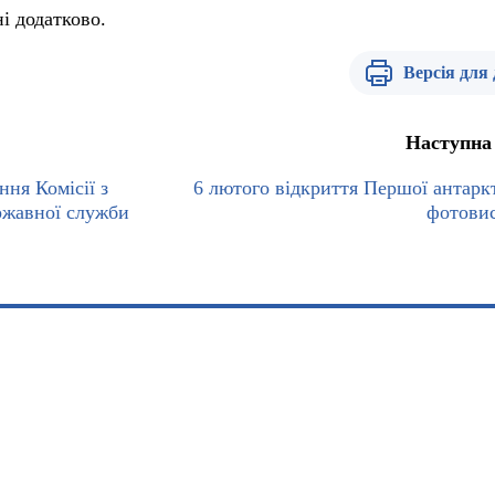
ні додатково.
Версія для
Наступна
ння Комісії з
6 лютого відкриття Першої антарк
ржавної служби
фотови