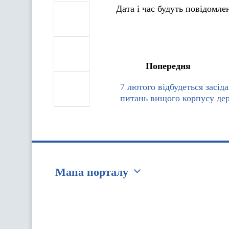
Дата і час будуть повідомле
Попередня
7 лютого відбудеться засіда
питань вищого корпусу де
Мапа порталу
Перейти на сайт Ukraine.ua