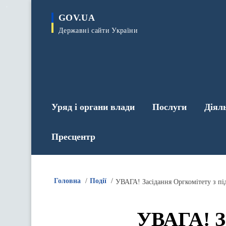
до
основного
GOV.UA
вмісту
Державні сайти України
Уряд і органи влади
Послуги
Діял
Пресцентр
Головна
Події
УВАГА! Засідання Оргкомітету з п
УВАГА! За