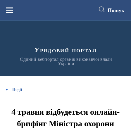
до
основного
Пошук
вмісту
Меню
Урядовий портал
Єдиний вебпортал органів виконавчої влади
України
Події
4 травня відбудеться онлайн-
брифінг Міністра охорони