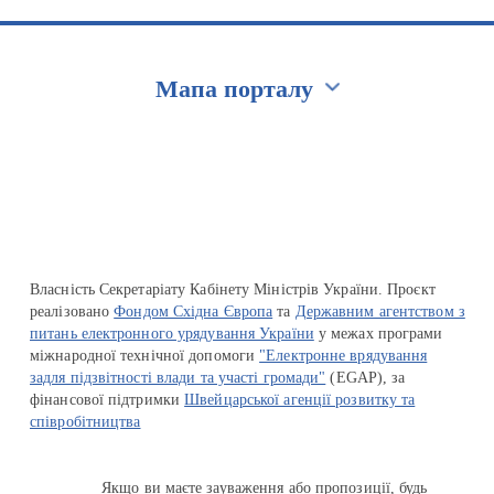
Мапа порталу
Перейти на сайт Ukraine.ua
Власність Секретаріату Кабінету Міністрів України. Проєкт
реалізовано
Фондом Східна Європа
та
Державним агентством з
питань електронного урядування України
у межах програми
міжнародної технічної допомоги
"Електронне врядування
задля підзвітності влади та участі громади"
(EGAP), за
фінансової підтримки
Швейцарської агенції розвитку та
співробітництва
Якщо ви маєте зауваження або пропозиції, будь