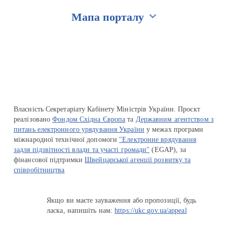
Мапа порталу
Перейти на сайт Ukraine.ua
Власність Секретаріату Кабінету Міністрів України. Проєкт
реалізовано
Фондом Східна Європа
та
Державним агентством з
питань електронного урядування України
у межах програми
міжнародної технічної допомоги
"Електронне врядування
задля підзвітності влади та участі громади"
(EGAP), за
фінансової підтримки
Швейцарської агенції розвитку та
співробітництва
Якщо ви маєте зауваження або пропозиції, будь
ласка, напишіть нам:
https://ukc.gov.ua/appeal