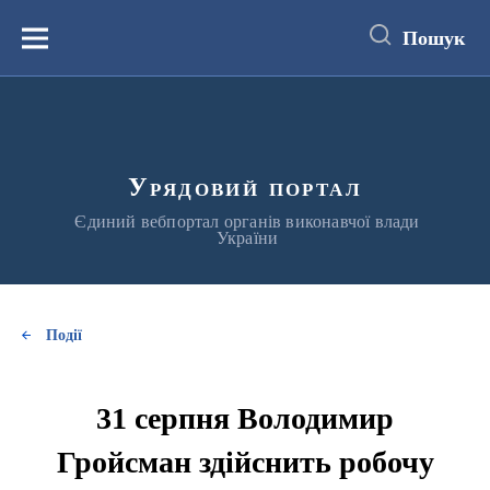
до
основного
Пошук
вмісту
Меню
Урядовий портал
Єдиний вебпортал органів виконавчої влади
України
Події
31 серпня Володимир
Гройсман здійснить робочу