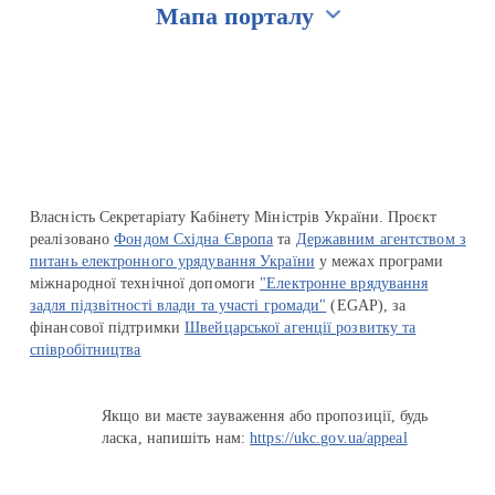
Мапа порталу
Перейти на сайт Ukraine.ua
Власність Секретаріату Кабінету Міністрів України. Проєкт
реалізовано
Фондом Східна Європа
та
Державним агентством з
питань електронного урядування України
у межах програми
міжнародної технічної допомоги
"Електронне врядування
задля підзвітності влади та участі громади"
(EGAP), за
фінансової підтримки
Швейцарської агенції розвитку та
співробітництва
Якщо ви маєте зауваження або пропозиції, будь
ласка, напишіть нам:
https://ukc.gov.ua/appeal