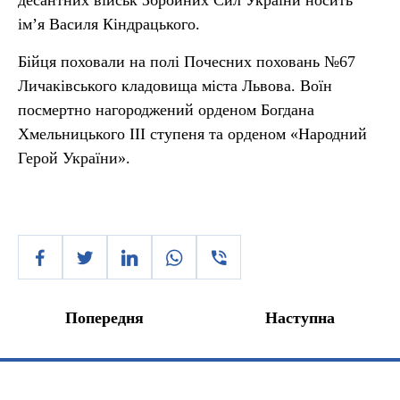
десантних військ Збройних Сил України носить
ім’я Василя Кіндрацького.
Бійця поховали на полі Почесних поховань №67
Личаківського кладовища міста Львова. Воїн
посмертно нагороджений орденом Богдана
Хмельницького ІІІ ступеня та орденом «Народний
Герой України».
Попередня
Наступна