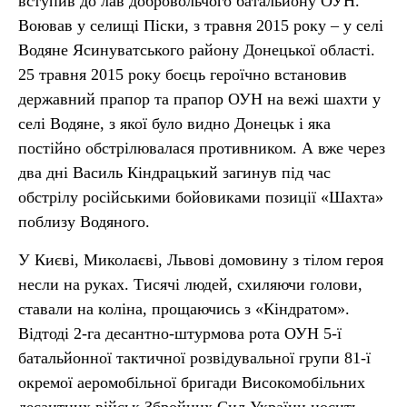
вступив до лав добровольчого батальйону ОУН.
Воював у селищі Піски, з травня 2015 року – у селі
Водяне Ясинуватського району Донецької області.
25 травня 2015 року боєць героїчно встановив
державний прапор та прапор ОУН на вежі шахти у
селі Водяне, з якої було видно Донецьк і яка
постійно обстрілювалася противником. А вже через
два дні Василь Кіндрацький загинув під час
обстрілу російськими бойовиками позиції «Шахта»
поблизу Водяного.
У Києві, Миколаєві, Львові домовину з тілом героя
несли на руках. Тисячі людей, схиляючи голови,
ставали на коліна, прощаючись з «Кіндратом».
Відтоді 2-га десантно-штурмова рота ОУН 5-ї
батальйонної тактичної розвідувальної групи 81-ї
окремої аеромобільної бригади Високомобільних