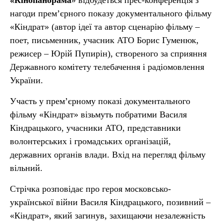
«Кінопанорама
» відбудеться прес-конференція з
нагоди прем’єрного показу документального фільму
«Кіндрат» (автор ідеї та автор сценарію фільму –
поет, письменник, учасник АТО Борис Гуменюк,
режисер – Юрій Пупирін), створеного за сприяння
Державного комітету телебачення і радіомовлення
України.
Участь у прем’єрному показі документального
фільму «Кіндрат» візьмуть побратими Василя
Кіндрацького, учасники АТО, представники
волонтерських і громадських організацій,
державних органів влади. Вхід на перегляд фільму
вільний.
Стрічка розповідає про героя московсько-
української війни Василя Кіндрацького, позивний –
«Кіндрат», який загинув, захищаючи незалежність