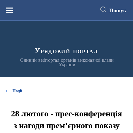
до
основного
Пошук
вмісту
Меню
Урядовий портал
Єдиний вебпортал органів виконавчої влади
України
Події
28 лютого - прес-конференція
з нагоди прем’єрного показу