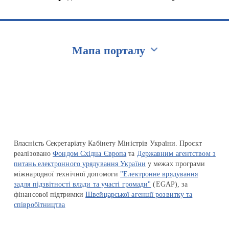
Мапа порталу
Перейти на сайт Ukraine.ua
Власність Секретаріату Кабінету Міністрів України. Проєкт
реалізовано
Фондом Східна Європа
та
Державним агентством з
питань електронного урядування України
у межах програми
міжнародної технічної допомоги
"Електронне врядування
задля підзвітності влади та участі громади"
(EGAP), за
фінансової підтримки
Швейцарської агенції розвитку та
співробітництва