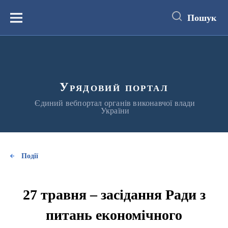
до
основного
Пошук
вмісту
Меню
Урядовий портал
Єдиний вебпортал органів виконавчої влади
України
Події
27 травня – засідання Ради з
питань економічного