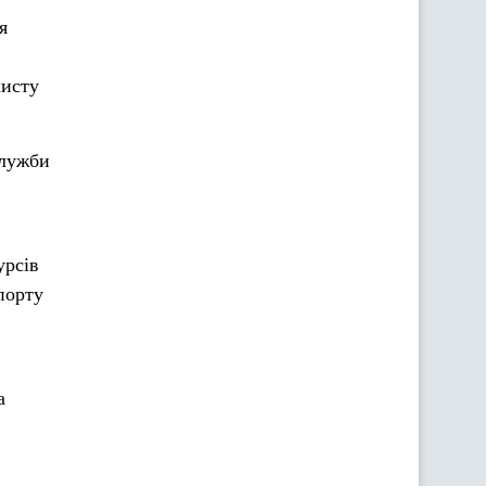
я
хисту
служби
урсів
порту
а