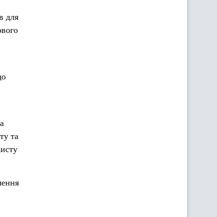
в для
ового
до
на
ту та
хисту
чення