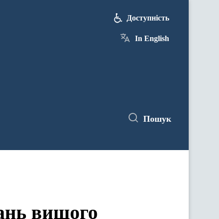
Доступність
In English
Пошук
тань вищого