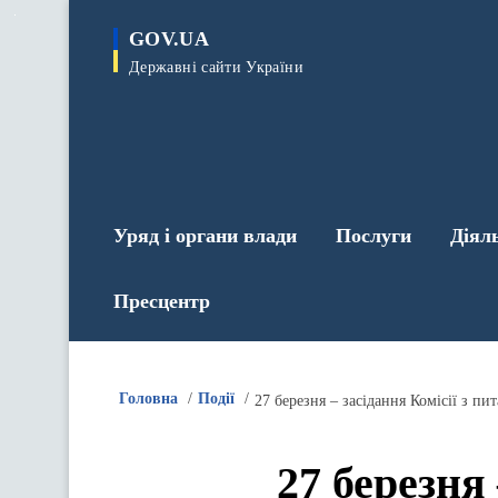
до
основного
GOV.UA
вмісту
Державні сайти України
Уряд і органи влади
Послуги
Діял
Пресцентр
Головна
Події
27 березня – засідання Комісії з п
27 березня