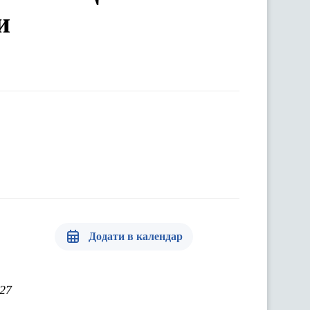
и
Додати в календар
327