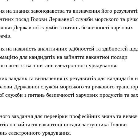
я на знання законодавства та визначення його результаті
антних посад Голови Державної служби морського та річк
олови Державної служби з питань безпечності харчових
ачів.
ня на наявність аналітичних здібностей та здібностей що
рмацією для кандидатів на зайняття вакантної посади
го агентства з питань електронного урядування.
них завдань та визначення їх результатів для кандидатів 
олови Державної служби морського та річкового транспор
ї служби з питань безпечності харчових продуктів та за
йного завдання для перевірки професійних знань та визна
атів на зайняття вакантної посади заступника Голови
ань електронного урядування.