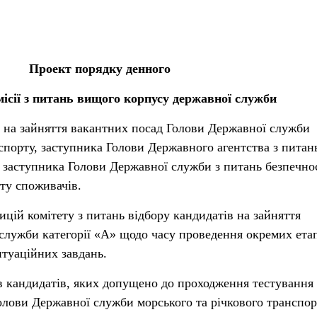
Проект порядку денного
місії з питань вищого корпусу державної служби
 на зайняття вакантних посад Голови Державної служби
нспорту, заступника Голови Державного агентства з питан
 заступника Голови Державної служби з питань безпечно
сту споживачів.
цій комітету з питань відбору кандидатів на зайняття
служби категорії «А» щодо часу проведення окремих ета
итуаційних завдань.
в кандидатів, яких допущено до проходження тестування
олови Державної служби морського та річкового транспо