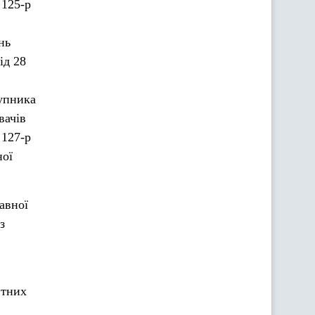
 125-р
нь
ід 28
тупника
вачів
 127-р
ної
авної
з
нтних