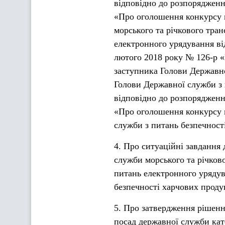
відповідно до розпорядженн
«Про оголошення конкурсу 
морського та річкового тра
електронного урядування ві
лютого 2018 року № 126-р «
заступника Голови Державно
Голови Державної служби з 
відповідно до розпорядженн
«Про оголошення конкурсу н
служби з питань безпечност
4. Про ситуаційні завдання
служби морського та річков
питань електронного урядув
безпечності харчових продук
5. Про затвердження рішенн
посад державної служби кате