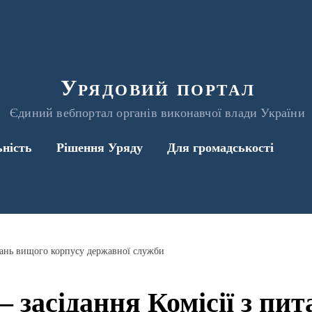
Урядовий портал
Єдиний вебпортал органів виконавчої влади України
ьність
Рішення Уряду
Для громадськості
итань вищого корпусу державної служби
 – засідання Комісії з пи