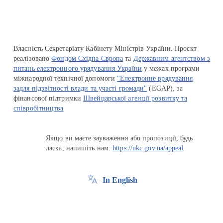
Власність Секретаріату Кабінету Міністрів України. Проєкт
реалізовано
Фондом Східна Європа
та
Державним агентством з
питань електронного урядування України
у межах програми
міжнародної технічної допомоги
"Електронне врядування
задля підзвітності влади та участі громади"
(EGAP), за
фінансової підтримки
Швейцарської агенції розвитку та
співробітництва
Якщо ви маєте зауваження або пропозиції, будь
ласка, напишіть нам:
https://ukc.gov.ua/appeal
In English