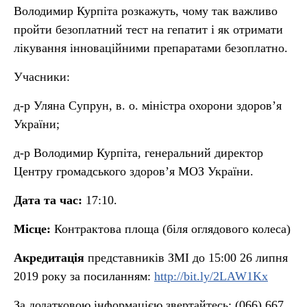
Володимир Курпіта розкажуть, чому так важливо
пройти безоплатний тест на гепатит і як отримати
лікування інноваційними препаратами безоплатно.
Учасники:
д-р Уляна Супрун, в. о. міністра охорони здоров’я
України;
д-р Володимир Курпіта, генеральний директор
Центру громадського здоров’я МОЗ України.
Дата та час:
17:10.
Місце:
Контрактова площа (біля оглядового колеса)
Акредитація
представників ЗМІ до 15:00 26 липня
2019 року за посиланням:
http://bit.ly/2LAW1Kx
За додатковою інформацією звертайтесь: (066) 667