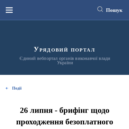
до
основного
Пошук
вмісту
Меню
Урядовий портал
Єдиний вебпортал органів виконавчої влади
України
Події
26 липня - брифінг щодо
проходження безоплатного