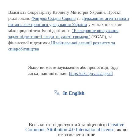
Власність Секретаріату Кабінету Міністрів України. Проєкт
реалізовано
Фондом Східна Європа
та
Державним агентством з
питань електронного урядування України
у межах програми
міжнародної технічної допомоги
"Електронне врядування
задля підзвітності влади та участі громади"
(EGAP), за
фінансової підтримки
Швейцарської агенції розвитку та
співробітництва
Якщо ви маєте зауваження або пропозиції, будь
ласка, напишіть нам:
https://ukc.gov.ua/appeal
In English
Весь контент доступний за ліцензією
Creative
Commons Attribution 4.0 International license
, якщо
не зазначено інше