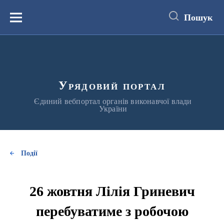
до
основного
Пошук
вмісту
Меню
Урядовий портал
Єдиний вебпортал органів виконавчої влади
України
Події
26 жовтня Лілія Гриневич
перебуватиме з робочою