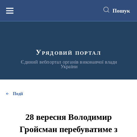
до
основного
Пошук
вмісту
Меню
Урядовий портал
Єдиний вебпортал органів виконавчої влади
України
Події
28 вересня Володимир
Гройсман перебуватиме з