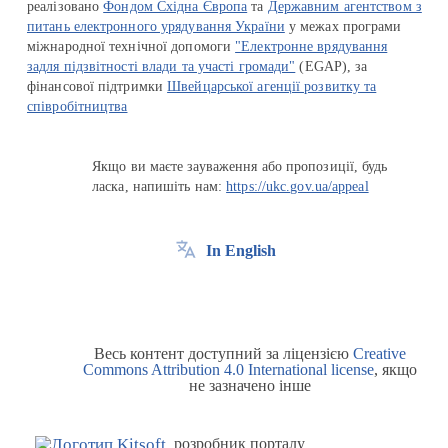
реалізовано
Фондом Східна Європа
та
Державним агентством з
питань електронного урядування України
у межах програми
міжнародної технічної допомоги
"Електронне врядування
задля підзвітності влади та участі громади"
(EGAP), за
фінансової підтримки
Швейцарської агенції розвитку та
співробітництва
Якщо ви маєте зауваження або пропозиції, будь
ласка, напишіть нам:
https://ukc.gov.ua/appeal
In English
Весь контент доступний за ліцензією
Creative
Commons Attribution 4.0 International license
, якщо
не зазначено інше
розробник порталу