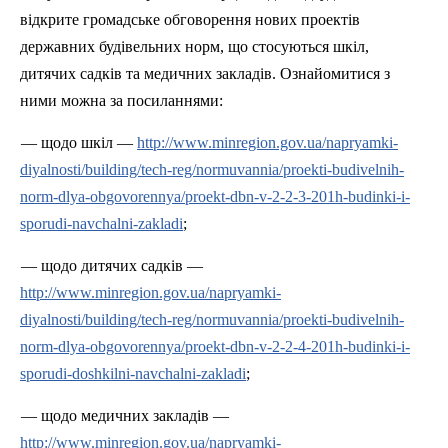
відкрите громадське обговорення нових проектів
державних будівельних норм, що стосуються шкіл,
дитячих садків та медичних закладів. Ознайомитися з
ними можна за посиланнями:
— щодо шкіл —
http://www.minregion.gov.ua/napryamki-
diyalnosti/building/tech-reg/normuvannia/proekti-budivelnih-
norm-dlya-obgovorennya/proekt-dbn-v-2-2-3-201h-budinki-i-
sporudi-navchalni-zakladi
;
— щодо дитячих садків —
http://www.minregion.gov.ua/napryamki-
diyalnosti/building/tech-reg/normuvannia/proekti-budivelnih-
norm-dlya-obgovorennya/proekt-dbn-v-2-2-4-201h-budinki-i-
sporudi-doshkilni-navchalni-zakladi
;
— щодо медичних закладів —
http://www.minregion.gov.ua/napryamki-