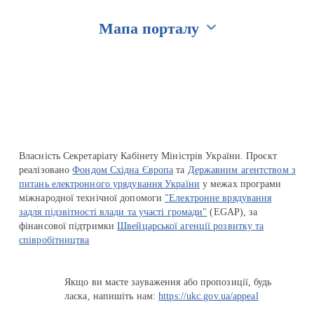
Мапа порталу
Перейти на сайт Ukraine.ua
Власність Секретаріату Кабінету Міністрів України. Проєкт
реалізовано
Фондом Східна Європа
та
Державним агентством з
питань електронного урядування України
у межах програми
міжнародної технічної допомоги
"Електронне врядування
задля підзвітності влади та участі громади"
(EGAP), за
фінансової підтримки
Швейцарської агенції розвитку та
співробітництва
Якщо ви маєте зауваження або пропозиції, будь
ласка, напишіть нам:
https://ukc.gov.ua/appeal