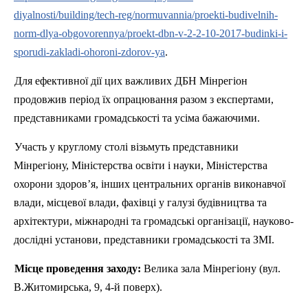
diyalnosti/building/tech-reg/normuvannia/proekti-budivelnih-
norm-dlya-obgovorennya/proekt-dbn-v-2-2-10-2017-budinki-i-
sporudi-zakladi-ohoroni-zdorov-ya
.
Для ефективної дії цих важливих ДБН
Мінрегіон
продовжив період їх опрацювання разом з експертами,
представниками громадськості та усіма бажаючими.
Участь у круглому столі візьмуть представники
Мінрегіону
, Міністерства освіти і науки, Міністерства
охорони здоров’я, інших центральних органів виконавчої
влади, місцевої влади, фахівці у галузі будівництва та
архітектури, міжнародні та громадські організації, науково-
дослідні установи, представники громадськості та ЗМІ.
Місце проведення заходу:
Велика зала
Мінрегіону
(вул.
В.Житомирська, 9, 4-й поверх).