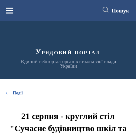
до
основного
Пошук
вмісту
Меню
Урядовий портал
Єдиний вебпортал органів виконавчої влади
України
Події
21 серпня - круглий стіл
"Сучасне будівництво шкіл та