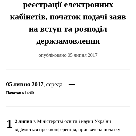
реєстрації електронних
кабінетів, початок подачі заяв
на вступ та розподіл
держзамовлення
опубліковано 05 липня 2017
05 липня 2017
, середа
Початок о
14:00
1
2
липня
в
Міністерстві
освіти
і
науки
України
відбудеться
прес-конференція
,
присвячена
початку