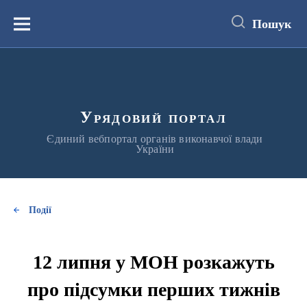
до
основного
Пошук
вмісту
Меню
Урядовий портал
Єдиний вебпортал органів виконавчої влади
України
Події
12 липня у МОН розкажуть
про підсумки перших тижнів