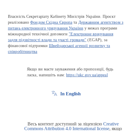
Власність Секретаріату Кабінету Міністрів України. Проєкт
реалізовано
Фондом Східна Європа
та
Державним агентством з
питань електронного урядування України
у межах програми
міжнародної технічної допомоги
"Електронне врядування
задля підзвітності влади та участі громади"
(EGAP), за
фінансової підтримки
Швейцарської агенції розвитку та
співробітництва
Якщо ви маєте зауваження або пропозиції, будь
ласка, напишіть нам:
https://ukc.gov.ua/appeal
In English
Весь контент доступний за ліцензією
Creative
Commons Attribution 4.0 International license
, якщо