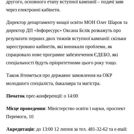
другого, основного
етапу
вступної
кампанії
–
подачі
заяв
через
електронні
кабінети
.
Директор департаменту
вищої
освіти
МОН Олег Шаров та
директор ДП «
Інфоресурс
» Оксана
Бєлік
розкажуть
про
результати
перших
двох
тижнів
вступної
кампанії
:
скільки
зареєстровано
кабінетів
,
які
виникали
проблеми
, як
спрацювало
нове
програмне
забезпечення
ЄДЕБО,
які
спеціальності
будуть
пр
іоритетними
цього
року
тощо
.
Також
йтиметься
про
державне
замовлення
на ОКР
молодшого
спец
іаліста
, бакалавра та
магістра
.
Початок
прес-конференції
: о 14:00
Місце
проведення
:
Міністерство
освіти
і
науки, проспект
Перемоги, 10
Акредитація
: до 13:00 12
липня
за
тел. 481-32-62 та
e
-
mail
: