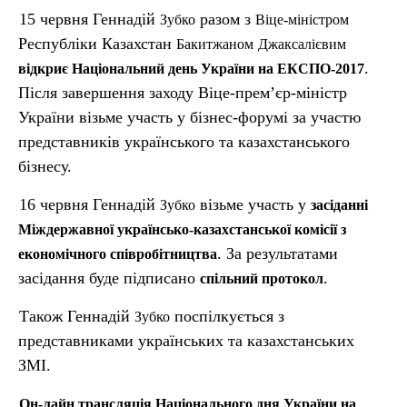
15 червня Геннадій
разом з
Зубко
Віце-міністром
Республіки Казахстан
Бакитжаном
Джаксалієвим
.
відкриє Національний день України на ЕКСПО-2017
Після завершення заходу Віце-прем’єр-міністр
України візьме участь у бізнес-форумі за участю
представників українського та казахстанського
бізнесу.
16 червня Геннадій
візьме участь у
Зубко
засіданні
Міждержавної українсько-казахстанської комісії з
. За результатами
економічного співробітництва
засідання буде підписано
.
спільний протокол
Також Геннадій
поспілкується з
Зубко
представниками українських та казахстанських
ЗМІ.
Он-лайн трансляція Національного дня України на