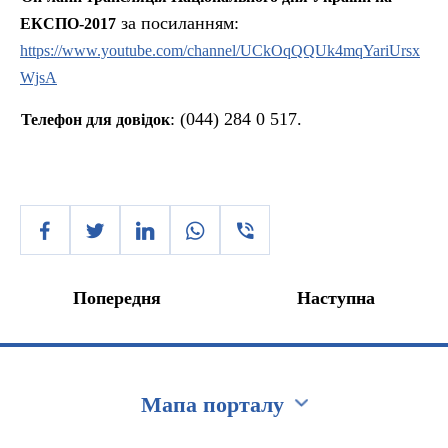
за посиланням:
ЕКСПО-2017
https://www.youtube.com/channel/UCkOqQQUk4mqYariUrsx
WjsA
: (044) 284 0 517.
Телефон для довідок
Попередня
Наступна
Мапа порталу