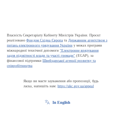
Перейти на сайт Ukraine.ua
Власність Секретаріату Кабінету Міністрів України. Проєкт
реалізовано
Фондом Східна Європа
та
Державним агентством з
питань електронного урядування України
у межах програми
міжнародної технічної допомоги
"Електронне врядування
задля підзвітності влади та участі громади"
(EGAP), за
фінансової підтримки
Швейцарської агенції розвитку та
співробітництва
Якщо ви маєте зауваження або пропозиції, будь
ласка, напишіть нам:
https://ukc.gov.ua/appeal
In English