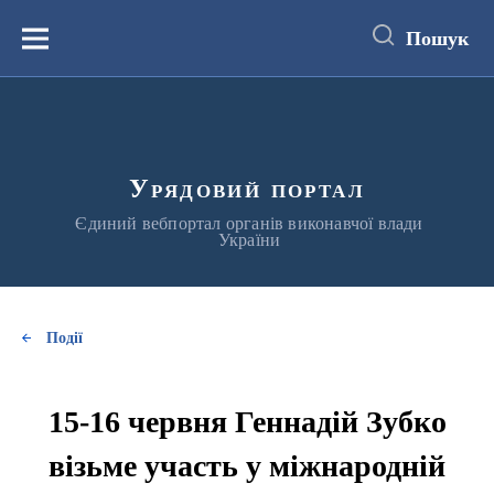
до
основного
Пошук
вмісту
Меню
Урядовий портал
Єдиний вебпортал органів виконавчої влади
України
Події
15-16 червня Геннадій Зубко
візьме участь у міжнародній