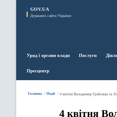
до
основного
GOV.UA
вмісту
Державні сайти України
Уряд і органи влади
Послуги
Діял
Пресцентр
Головна
Події
4 квітня Во