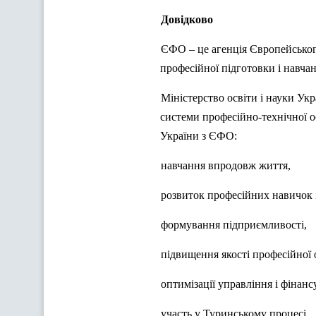
Довідково
ЄФО – це агенція Європейськог
професійної підготовки і навчан
Міністерство освіти і науки У
системи професійно-технічної о
України з ЄФО:
навчання впродовж життя,
розвиток професійних навичок і
формування підприємливості,
підвищення якості професійної 
оптимізації управління і фінанс
участь у Туринському процесі.