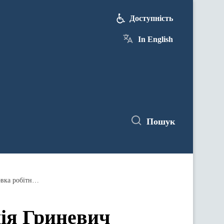
Доступність
In English
Пошук
4 квітня Володимир Гройсман та Лілія Гриневич візьмуть участь у конференції "Професійна освіта та підготовка робітничих кадрів: сприяння соціально-економічному та регіональному розвитку України"
лія Гриневич