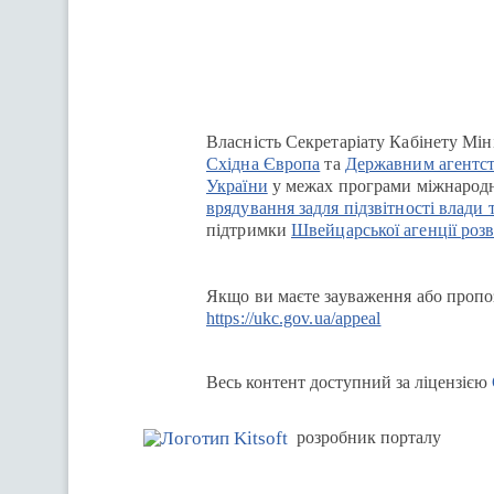
Власність Секретаріату Кабінету Мін
Східна Європа
та
Державним агентст
України
у межах програми міжнародн
врядування задля підзвітності влади 
підтримки
Швейцарської агенції розв
Якщо ви маєте зауваження або пропоз
https://ukc.gov.ua/appeal
Весь контент доступний за ліцензією
розробник порталу