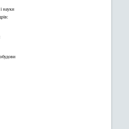
 і науки
рів:
я
побудови