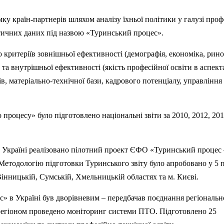
у країн-партнерів шляхом аналізу їхньої політики у галузі проф
ктичних даних під назвою «Туринський процес».
критеріїв зовнішньої ефективності (демографія, економіка, рино
та внутрішньої ефективності (якість професійної освіти в аспект
ів, матеріально-технічної бази, кадрового потенціалу, управління 
процесу» було підготовлено національні звіти за 2010, 2012, 201
 в Україні реалізовано пілотний проект ЄФО «Туринський процес 
 Методологію підготовки Туринського звіту було апробовано у 5 
Вінницькій, Сумській, Хмельницькій областях та м. Києві.
» в Україні був дворівневим – передбачав поєднання регіонально
регіоном проведено моніторинг системи ПТО. Підготовлено 25