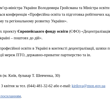
Прем’єр-міністра України Володимира
Гройсмана
та Міністра освіти
ься конференція «Професійна освіта та підготовка робітничих кад
му та регіональному розвитку України».
ах проекту
Європейського фонду освіти
(ЄФО) «Децентралізаці
країні – поштовх до дій».
рофесійної освіти в Україні в контексті децентралізації, шляхи 
ції мереж ПТО, державно-приватне партнерство та ін.
on
(м. Київ, бульвар Т. Шевченка, 30)
 3 квітня за тел. (044) 481-32-62
aбо
e-
mail
:
kirilova@mon.gov.ua
а посиланням
.