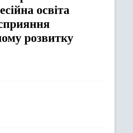
есійна освіта
 сприяння
ному розвитку