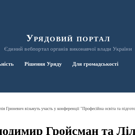
Урядовий портал
Єдиний вебпортал органів виконавчої влади України
ьність
Рішення Уряду
Для громадськості
лодимир Гройсман та Лі