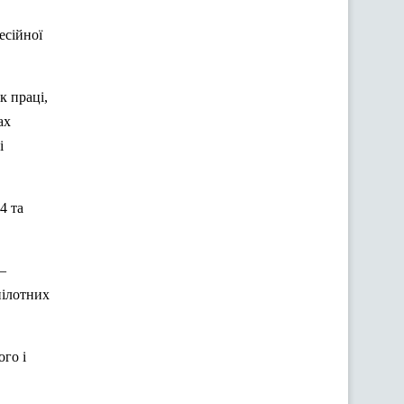
есійної
к праці,
ах
і
4 та
–
пілотних
го і