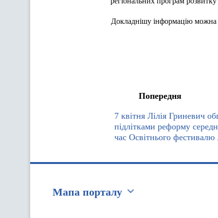
регіональних програм розвитку 
Докладнішу інформацію можна 
Попередня
7 квітня Лілія Гриневич об
підлітками реформу середнь
час Освітнього фестивалю 
Мапа порталу
Перейти на сайт Ukraine.ua