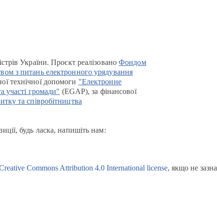
істрів України. Проєкт реалізовано
Фондом
вом з питань електронного урядування
ої технічної допомоги
"Електронне
та участі громади"
(EGAP), за фінансової
итку та співробітництва
иції, будь ласка, напишіть нам:
Creative Commons Attribution 4.0 International license
, якщо не зазн