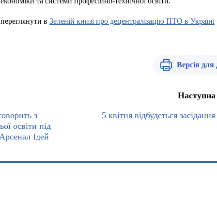
економіки та системи професійно-технічної освіти.
переглянути в
Зеленій книзі про децентралізацію ПТО в Україні
Версія для
Наступна
говорить з
5 квітня відбудеться засідання
ої освіти під
Арсенал Ідей