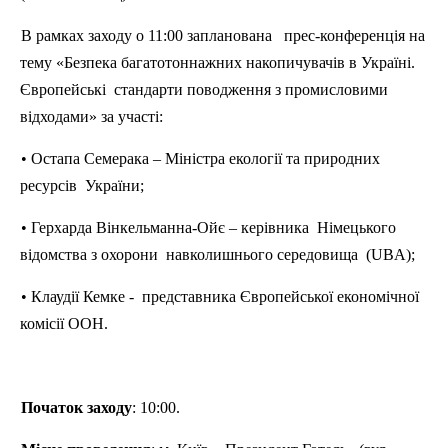
В рамках заходу о 11:00
запланована
прес-конференція
на
тему «
Безпека
багатотоннажних
накопичувачів
в
Україні
.
Європейські
стандарти
поводження
з
промисловими
відходами
» за
участі
:
•
Остапа
Семерака
–
Міністра
екології
та
природних
ресурсів
України
;
•
Герхарда
В
інкельманна-Ойє
–
керівника
Німецького
відомства
з
охорони
навколишнього
середовища
(
UBA
);
•
Клаудії
Кемке
-
представника
Європейської
економічної
комісії
ООН.
Початок заходу
: 10:00.