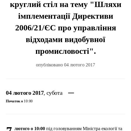
круглий стіл на тему "Шляхи
імплементації Директиви
2006/21/ЄС про управління
відходами видобувної
промисловості".
опубліковано 04 лютого 2017
04 лютого 2017
, субота
Початок о
10:00
7
лютого
о 10:00
під
головуванням
Міністра
екології
та