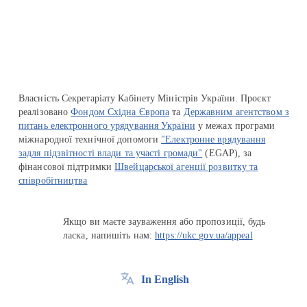
Перейти на сайт Ukraine.ua
Власність Секретаріату Кабінету Міністрів України. Проєкт
реалізовано
Фондом Східна Європа
та
Державним агентством з
питань електронного урядування України
у межах програми
міжнародної технічної допомоги
"Електронне врядування
задля підзвітності влади та участі громади"
(EGAP), за
фінансової підтримки
Швейцарської агенції розвитку та
співробітництва
Якщо ви маєте зауваження або пропозиції, будь
ласка, напишіть нам:
https://ukc.gov.ua/appeal
In English