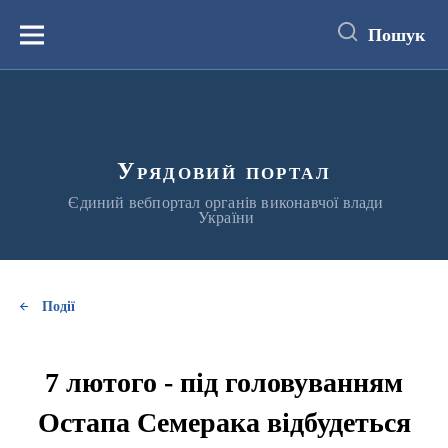
до
основного
Пошук
вмісту
Меню
Урядовий портал
Єдиний вебпортал органів виконавчої влади
України
Події
7 лютого - під головуванням
Остапа Семерака відбудеться