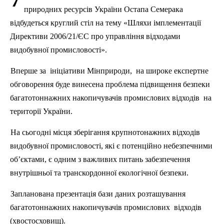
природних
ресурсів
України
Остапа
Семерака
відбудеться
круглий
стіл
на
тему
«
Шляхи
імплементації
Директиви
2006/21/ЄС
про
управління
відходами
видобувної
промисловості
».
Вперше
за
ініціативи
Мінприроди
,
на
широке
експертне
обговорення
буде
винесена
проблема
п
ідвищення
безпеки
багатотоннажних
накопичувачів
промислових
відходів
на
території
України
.
На
сьогодні
місця
зберігання
крупнотонажних
відходів
видобувної
промисловості
,
які
є
потенційно
небезпечними
об’єктами
,
є
одним
з
важливих
питань
забезпечення
внутрішньої
та
транскордонної
екологічної
безпеки
.
Запланована
презентація
бази
даних
розташування
багатотоннажних
накопичувачів
промислових
відходів
(
хвостосховищ
).