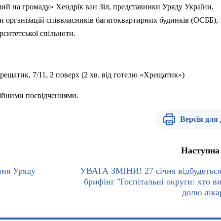
ний
на
громаду
»
Хендрік
ван
З
іл
,
представники
Уряду
України
,
и
організацій
співвласників
багатоквартирних
будинків
(
ОСББ
),
рситетської
спільноти
.
рещатик
, 7/11, 2 поверх (2
хв
.
від
готелю
«
Хрещатик
»)
ійними
посвідченнями
.
Версія для
Наступна
ання Уряду
УВАГА ЗМІНИ! 27 січня відбудеться
брифінг "Госпітальні округи: хто в
долю ліка