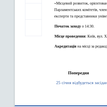
«
Місцевий
розвиток
,
орієнтова
Парламентських
комітетів
,
член
експерти
та
представники
уніве
Початок заходу
о 14:30.
Місце
проведення
:
Київ
,
вул
.
Х
Акредитація
на
м
ісці
за
редакц
Попередня
25 січня відбудеться засід