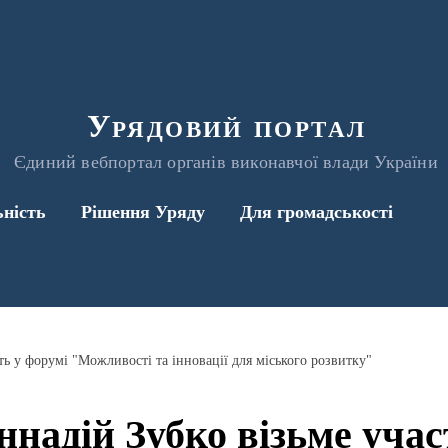
Урядовий портал
Єдиний вебпортал органів виконавчої влади України
ьність
Рішення Уряду
Для громадськості
сть у форумі "Можливості та інновації для міського розвитку"
еннадій Зубко візьме учас