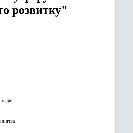
го розвитку"
ннадій
вництва