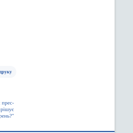
 друку
 прес-
ирішує
рень?"