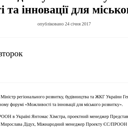
 та інновації для місько
опубліковано 24 січня 2017
івторок
–
Міністр
регіонального
розвитку
,
будівництва
та
ЖКГ
України
Ге
ному
форумі
«
Можливості
та
інновації
для
міського
розвитку
».
РООН
в
Україні
Янтомас
Хімстра
,
проектний
менеджер
Предста
Мирослава
Дідух
,
Міжнародний
менеджер
Проекту
ЄС
/
ПРООН