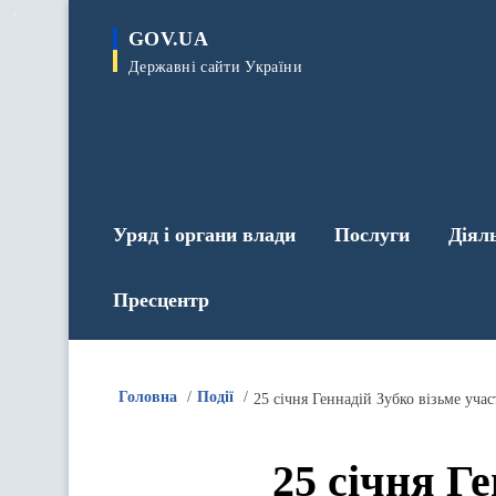
до
основного
GOV.UA
вмісту
Державні сайти України
Уряд і органи влади
Послуги
Діял
Пресцентр
Головна
Події
25 січня Геннадій Зубко візьме уча
25 січня Г