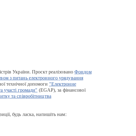
істрів України. Проєкт реалізовано
Фондом
вом з питань електронного урядування
ої технічної допомоги
"Електронне
та участі громади"
(EGAP), за фінансової
итку та співробітництва
иції, будь ласка, напишіть нам: