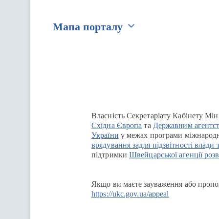
Мапа порталу
Перейти на сайт Ukraine.ua
Власність Секретаріату Кабінету Мін
Східна Європа
та
Державним агентст
України
у межах програми міжнародн
врядування задля підзвітності влади 
підтримки
Швейцарської агенції розв
Якщо ви маєте зауваження або пропоз
https://ukc.gov.ua/appeal