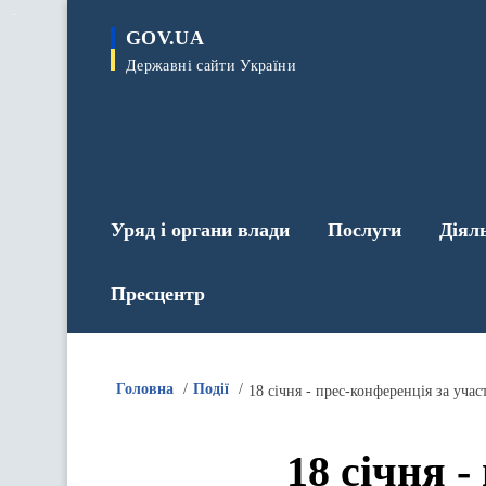
до
основного
GOV.UA
вмісту
Державні сайти України
Уряд і органи влади
Послуги
Діял
Пресцентр
Головна
Події
18 січня 