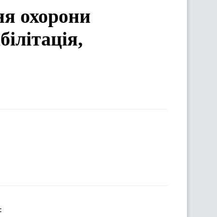
ня охорони
білітація,
: