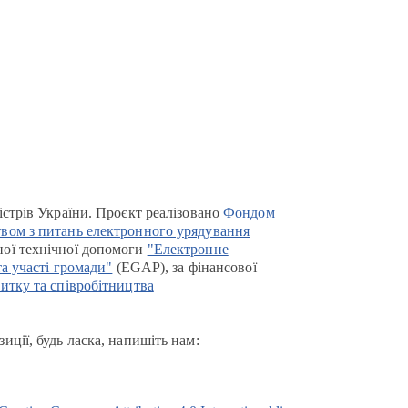
істрів України. Проєкт реалізовано
Фондом
вом з питань електронного урядування
ої технічної допомоги
"Електронне
та участі громади"
(EGAP), за фінансової
итку та співробітництва
иції, будь ласка, напишіть нам: