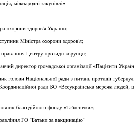
тація, міжнародні закупівлі»
тра охорони здоров'я України;
тупник Міністра охорони здоров'я;
правління Центру протидії корупції;
вчий директор громадської організації «Пацієнти Україн
к голови Національної ради з питань протидії туберкул
 Координаційної ради БО «Всеукраїнська мережа людей, 
овник благодійного фонду «
»;
Таблеточки
авління ГО "Батьки за вакцинацію"