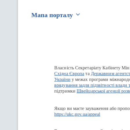
Мапа порталу
Перейти на сайт Ukraine.ua
Власність Секретаріату Кабінету Мін
Східна Європа
та
Державним агентст
України
у межах програми міжнародн
врядування задля підзвітності влади 
підтримки
Швейцарської агенції розв
Якщо ви маєте зауваження або пропоз
https://ukc.gov.ua/appeal