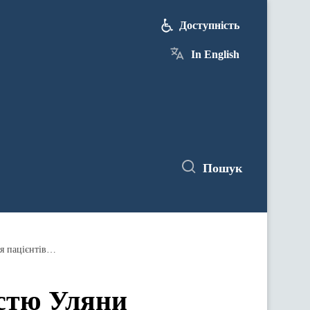
Доступність
In English
Пошук
18 січня - прес-конференція за участю Уляни Супрун на тему "Актуальні питання охорони здоров'я: лікування пацієнтів, реабілітація, міжнародні закупівлі"
астю Уляни