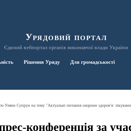
Урядовий портал
Єдиний вебпортал органів виконавчої влади України
ьність
Рішення Уряду
Для громадськості
- прес-конференція за уч