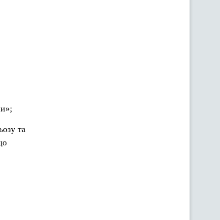
и»;
ьозу та
що