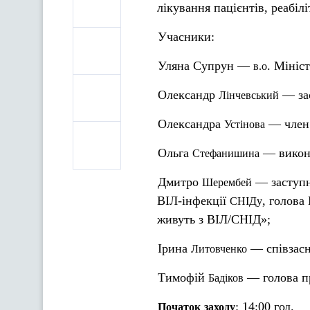
лікування пацієнтів, реабілі
Учасники:
Уляна Супрун —
. Мініс
в.о
Олександр
— зас
Лінчевський
Олександра
— член 
Устінова
Ольга
— викона
Стефанишина
Дмитро
— заступни
Шерембей
ВІЛ-інфекції
, голова
СНІДу
живуть з ВІЛ/СНІД»;
Ірина
— співзасн
Литовченко
Тимофій
— голова пр
Бадіков
: 14:00 год.
Початок
заходу