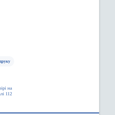
 друку
ірі на
лі 112