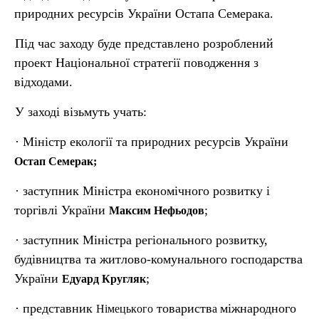
природних ресурсів України Остапа Семерака.
Під час заходу буде представлено розроблений
проект Національної стратегії поводження з
відходами.
У заході візьмуть учать:
· Міністр екології та природних ресурсів України
Остап Семерак;
· заступник Міністра економічного розвитку і
торгівлі України
;
Максим
Нефьодов
· заступник Міністра регіонального розвитку,
будівництва та житлово-комунального господарства
України
;
Едуард Кругляк
· представник
товариств
міжнародного
Німецьк
ого
а