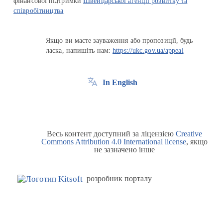
фінансової підтримки
Швейцарської агенції розвитку та
співробітництва
Якщо ви маєте зауваження або пропозиції, будь
ласка, напишіть нам:
https://ukc.gov.ua/appeal
In English
Весь контент доступний за ліцензією
Creative
Commons Attribution 4.0 International license
, якщо
не зазначено інше
розробник порталу