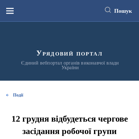
до
основного
Пошук
вмісту
Меню
Урядовий портал
Єдиний вебпортал органів виконавчої влади
України
Події
12 грудня відбудеться чергове
засідання робочої групи