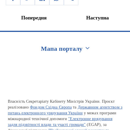
Попередня
Наступна
Мапа порталу
Перейти на сайт Ukraine.ua
Власність Секретаріату Кабінету Міністрів України. Проєкт
реалізовано
Фондом Східна Європа
та
Державним агентством з
питань електронного урядування України
у межах програми
міжнародної технічної допомоги
"Електронне врядування
задля підзвітності влади та участі громади"
(EGAP), за