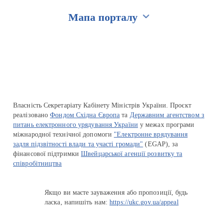
Мапа порталу
Перейти на сайт Ukraine.ua
Власність Секретаріату Кабінету Міністрів України. Проєкт
реалізовано
Фондом Східна Європа
та
Державним агентством з
питань електронного урядування України
у межах програми
міжнародної технічної допомоги
"Електронне врядування
задля підзвітності влади та участі громади"
(EGAP), за
фінансової підтримки
Швейцарської агенції розвитку та
співробітництва
Якщо ви маєте зауваження або пропозиції, будь
ласка, напишіть нам:
https://ukc.gov.ua/appeal