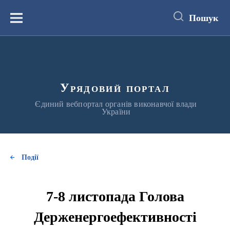
до
основного
Пошук
вмісту
Меню
Урядовий портал
Єдиний вебпортал органів виконавчої влади
України
Події
7-8 листопада Голова
Держенергоефективності