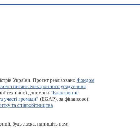
істрів України. Проєкт реалізовано
Фондом
вом з питань електронного урядування
ої технічної допомоги
"Електронне
та участі громади"
(EGAP), за фінансової
итку та співробітництва
иції, будь ласка, напишіть нам: