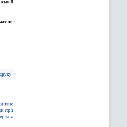
їнський
рження в
 друку
виїзне
ди при
ерадіо