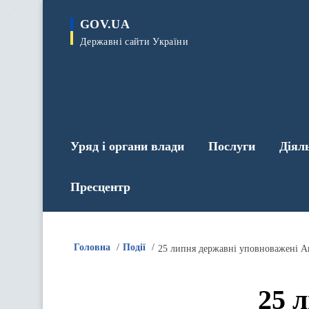
до
основного
GOV.UA
вмісту
Державні сайти України
Уряд і органи влади
Послуги
Діял
Пресцентр
Головна
Події
25 