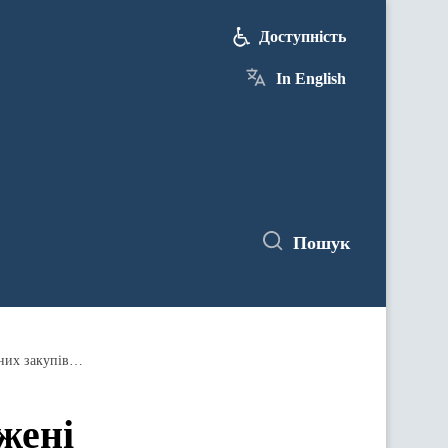
Доступність
In English
Пошук
25 липня державні уповноважені Антимонопольного комітету візьмуть участь в обговоренні системи публічних закупівель
жені