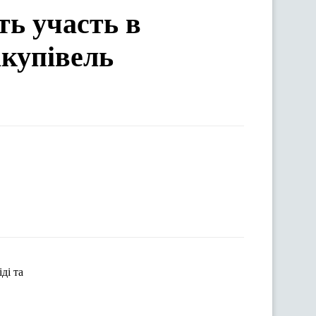
ть участь в
акупівель
іді
та