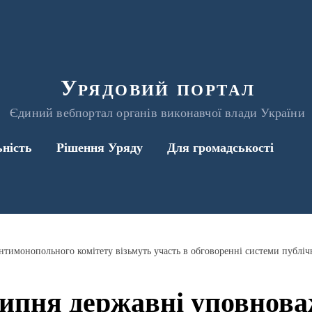
Урядовий портал
Єдиний вебпортал органів виконавчої влади України
ьність
Рішення Уряду
Для громадськості
липня державні уповнова