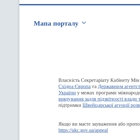
Мапа порталу
Перейти на сайт Ukraine.ua
Власність Секретаріату Кабінету Мін
Східна Європа
та
Державним агентст
України
у межах програми міжнародн
врядування задля підзвітності влади 
підтримки
Швейцарської агенції розв
Якщо ви маєте зауваження або пропоз
https://ukc.gov.ua/appeal