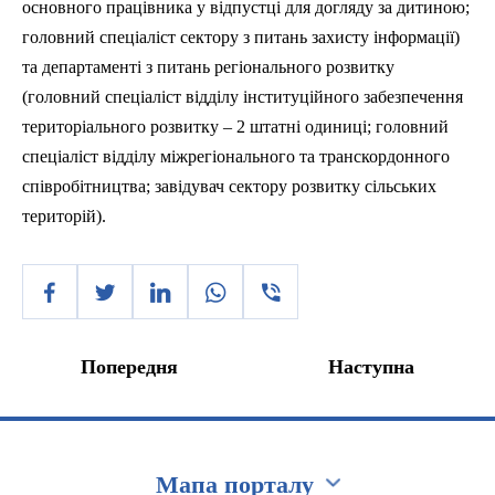
основного
працівника
у
відпустці
для
догляду
за
дитиною
;
головний
спеціаліст
сектору
з
питань
захисту
інформації
)
та
департаменті
з
питань
регіонального
розвитку
(
головний
спеціаліст
відділу
інституційного
забезпечення
територіального
розвитку
– 2
штатні
одиниці
;
головний
спеціаліст
відділу
міжрегіонального
та
транскордонного
співробітництва
;
завідувач
сектору
розвитку
сільських
територій
).
Попередня
Наступна
Мапа порталу