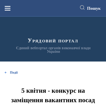
до
основного
Пошук
вмісту
Меню
Урядовий портал
Єдиний вебпортал органів виконавчої влади
України
Події
5 квітня - конкурс на
заміщення вакантних посад