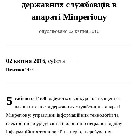
державних службовців в
апараті Мінрегіону
опубліковано 02 квітня 2016
02 квітня 2016
, субота
Початок о
14:00
5
квітня
о 14:00
відбудеться
конкурс
на
заміщення
вакантних
посад
державних
службовців
в
апараті
Мінрегіону
:
управлінні
інформаційних
технологій
та
електронного
урядування
(
головний
спеціаліст
відділу
інформаційних
технологій
на
період
перебування