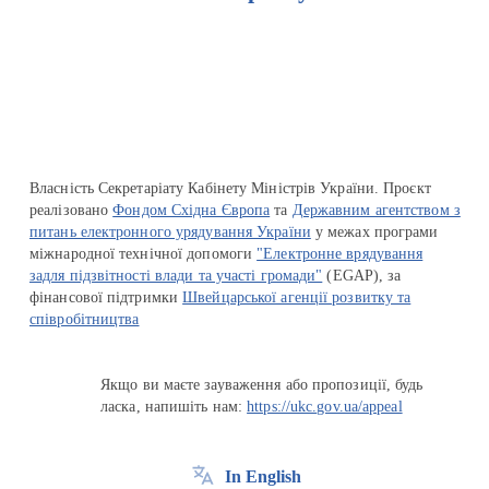
Перейти на сайт Ukraine.ua
Власність Секретаріату Кабінету Міністрів України. Проєкт
реалізовано
Фондом Східна Європа
та
Державним агентством з
питань електронного урядування України
у межах програми
міжнародної технічної допомоги
"Електронне врядування
задля підзвітності влади та участі громади"
(EGAP), за
фінансової підтримки
Швейцарської агенції розвитку та
співробітництва
Якщо ви маєте зауваження або пропозиції, будь
ласка, напишіть нам:
https://ukc.gov.ua/appeal
In English