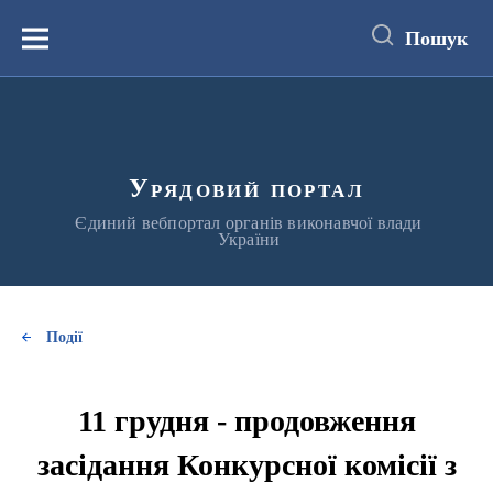
до
основного
Пошук
вмісту
Меню
Урядовий портал
Єдиний вебпортал органів виконавчої влади
України
Події
11 грудня - продовження
засідання Конкурсної комісії з