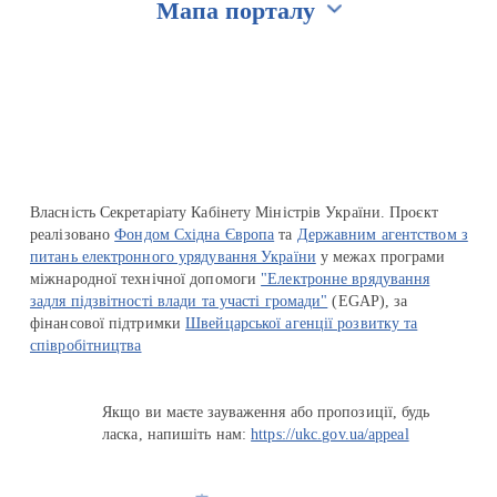
Мапа порталу
Перейти на сайт Ukraine.ua
Власність Секретаріату Кабінету Міністрів України. Проєкт
реалізовано
Фондом Східна Європа
та
Державним агентством з
питань електронного урядування України
у межах програми
міжнародної технічної допомоги
"Електронне врядування
задля підзвітності влади та участі громади"
(EGAP), за
фінансової підтримки
Швейцарської агенції розвитку та
співробітництва
Якщо ви маєте зауваження або пропозиції, будь
ласка, напишіть нам:
https://ukc.gov.ua/appeal