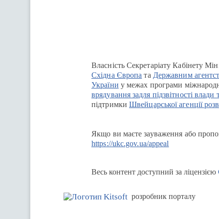
Перейти на сайт Ukraine.ua
Власність Секретаріату Кабінету Мін
Східна Європа
та
Державним агентст
України
у межах програми міжнародн
врядування задля підзвітності влади 
підтримки
Швейцарської агенції розв
Якщо ви маєте зауваження або пропоз
https://ukc.gov.ua/appeal
Весь контент доступний за ліцензією
розробник порталу