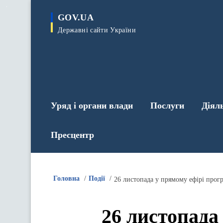
до
основного
GOV.UA
вмісту
Державні сайти України
Уряд і органи влади
Послуги
Діял
Пресцентр
Головна
Події
26 листопада у прямому ефірі прогр
26 листопада