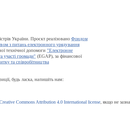
істрів України. Проєкт реалізовано
Фондом
вом з питань електронного урядування
ої технічної допомоги
"Електронне
та участі громади"
(EGAP), за фінансової
итку та співробітництва
иції, будь ласка, напишіть нам:
Creative Commons Attribution 4.0 International license
, якщо не зазн