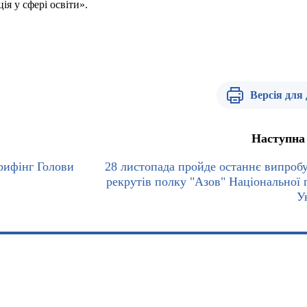
ія у сфері освіти».
Версія для
Наступна
брифінг Голови
28 листопада пройде останнє випроб
рекрутів полку "Азов" Національної г
У