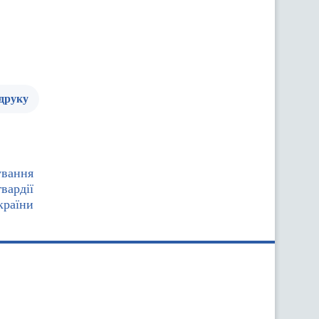
 друку
ування
вардії
країни