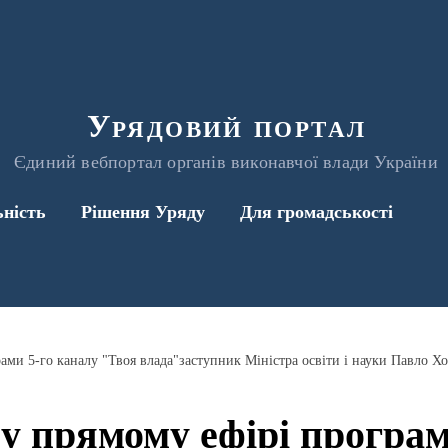
Урядовий портал
Єдиний вебпортал органів виконавчої влади України
ьність
Рішення Уряду
Для громадськості
ами 5-го каналу "Твоя влада"заступник Міністра освіти і науки Павло Х
 у прямому ефірі програм