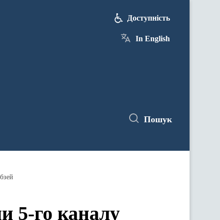
Доступність
In English
Пошук
обзей
и 5-го каналу