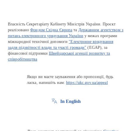
Власність Секретаріату Кабінету Міністрів України. Проєкт
реалізовано
Фондом Східна Європа
та
Державним агентством з
питань електронного урядування України
у межах програми
міжнародної технічної допомоги
"Електронне врядування
задля підзвітності влади та участі громади"
(EGAP), за
фінансової підтримки
Швейцарської агенції розвитку та
співробітництва
Якщо ви маєте зауваження або пропозиції, будь
ласка, напишіть нам:
https://ukc.gov.ua/appeal
In English