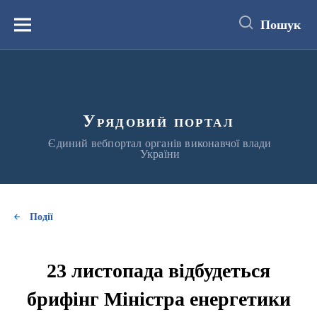
до
основного
Пошук
вмісту
Меню
Урядовий портал
Єдиний вебпортал органів виконавчої влади
України
Події
23 листопада відбудеться
брифінг Міністра енергетики