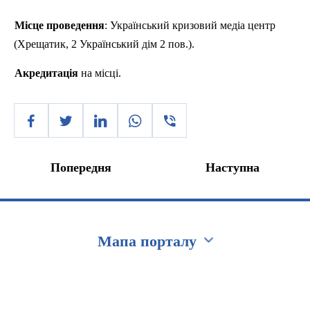
Місце
проведення
:
Український
кризовий
мед
іа
центр
(
Хрещатик
, 2
Український
дім
2
пов
.).
Акредитація
на
місці
.
Попередня
Наступна
Мапа порталу
Перейти на сайт Ukraine.ua