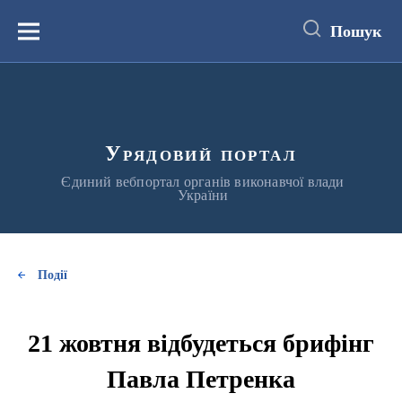
до
основного
Пошук
вмісту
Меню
Урядовий портал
Єдиний вебпортал органів виконавчої влади
України
Події
21 жовтня відбудеться брифінг
Павла Петренка