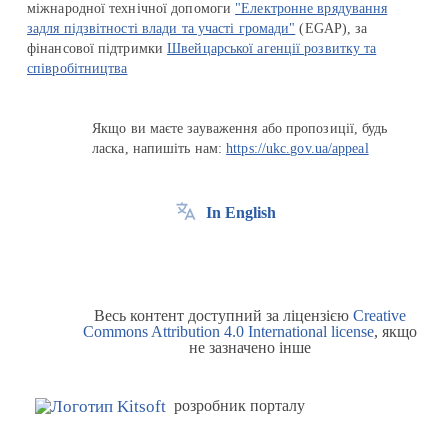
міжнародної технічної допомоги
"Електронне врядування
задля підзвітності влади та участі громади"
(EGAP), за
фінансової підтримки
Швейцарської агенції розвитку та
співробітництва
Якщо ви маєте зауваження або пропозиції, будь
ласка, напишіть нам:
https://ukc.gov.ua/appeal
In English
Весь контент доступний за ліцензією
Creative
Commons Attribution 4.0 International license
, якщо
не зазначено інше
розробник порталу