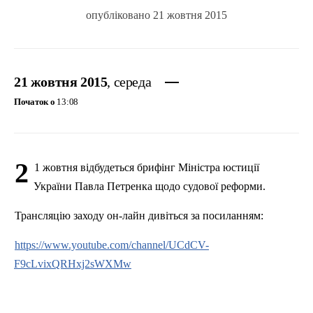
опубліковано 21 жовтня 2015
21 жовтня 2015
, середа
Початок о
13:08
2
1 жовтня відбудеться брифінг Міністра юстиції
України Павла Петренка щодо судової реформи.
Трансляцію
заходу он-
лайн
дивіться
за
посиланням
:
https://www.youtube.com/channel/UCdCV-
F9cLvixQRHxj2sWXMw