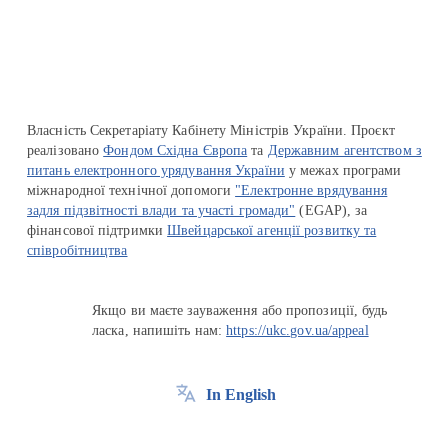
Власність Секретаріату Кабінету Міністрів України. Проєкт
реалізовано
Фондом Східна Європа
та
Державним агентством з
питань електронного урядування України
у межах програми
міжнародної технічної допомоги
"Електронне врядування
задля підзвітності влади та участі громади"
(EGAP), за
фінансової підтримки
Швейцарської агенції розвитку та
співробітництва
Якщо ви маєте зауваження або пропозиції, будь
ласка, напишіть нам:
https://ukc.gov.ua/appeal
In English