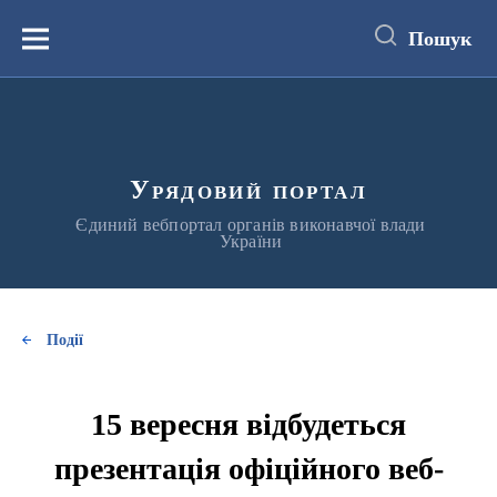
до
основного
Пошук
вмісту
Меню
Урядовий портал
Єдиний вебпортал органів виконавчої влади
України
Події
15 вересня відбудеться
презентація офіційного веб-