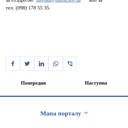
за
або за
ел.адресою
galytska
@
minfin
.
gov
.
ua
тел. (098) 178 55 35.
Попередня
Наступна
Мапа порталу
Перейти на сайт Ukraine.ua