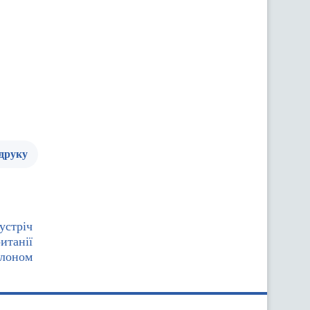
 друку
устріч
итанії
лоном