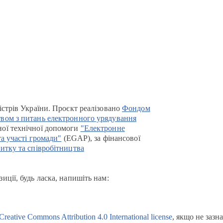
істрів України. Проєкт реалізовано
Фондом
вом з питань електронного урядування
ої технічної допомоги
"Електронне
та участі громади"
(EGAP), за фінансової
итку та співробітництва
иції, будь ласка, напишіть нам:
Creative Commons Attribution 4.0 International license
, якщо не зазн