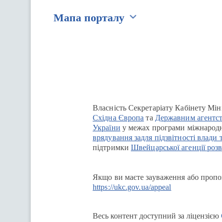
Мапа порталу
Перейти на сайт Ukraine.ua
Власність Секретаріату Кабінету Мін
Східна Європа
та
Державним агентст
України
у межах програми міжнародн
врядування задля підзвітності влади 
підтримки
Швейцарської агенції розв
Якщо ви маєте зауваження або пропоз
https://ukc.gov.ua/appeal
Весь контент доступний за ліцензією