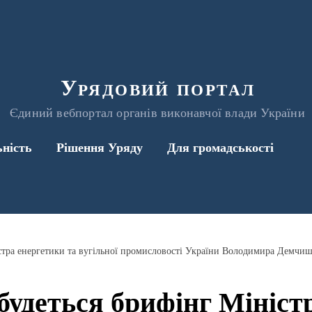
Урядовий портал
Єдиний вебпортал органів виконавчої влади України
ьність
Рішення Уряду
Для громадськості
істра енергетики та вугільної промисловості України Володимира Демчи
дбудеться брифінг Мініст