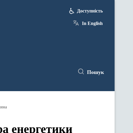
Доступність
In English
Пошук
шина
ра енергетики