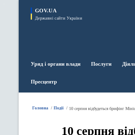
до
основного
GOV.UA
вмісту
Державні сайти України
Уряд і органи влади
Послуги
Діял
Пресцентр
Головна
Події
10 серпня відбудеться брифінг Мін
10 серпня ві