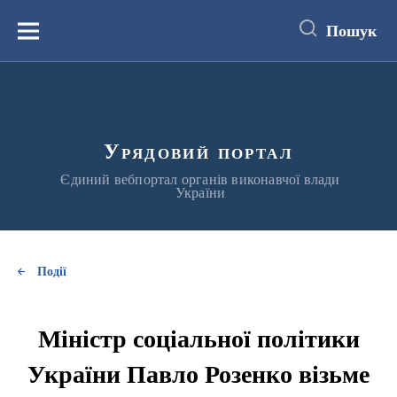
до
основного
Пошук
вмісту
Меню
Урядовий портал
Єдиний вебпортал органів виконавчої влади
України
Події
Міністр соціальної політики
України Павло Розенко візьме