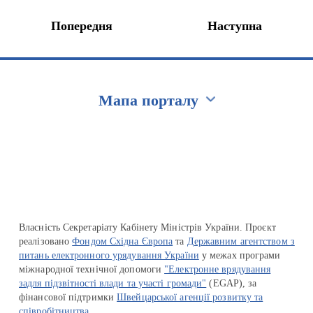
Попередня
Наступна
Мапа порталу
Перейти на сайт Ukraine.ua
Власність Секретаріату Кабінету Міністрів України. Проєкт
реалізовано
Фондом Східна Європа
та
Державним агентством з
питань електронного урядування України
у межах програми
міжнародної технічної допомоги
"Електронне врядування
задля підзвітності влади та участі громади"
(EGAP), за
фінансової підтримки
Швейцарської агенції розвитку та
співробітництва