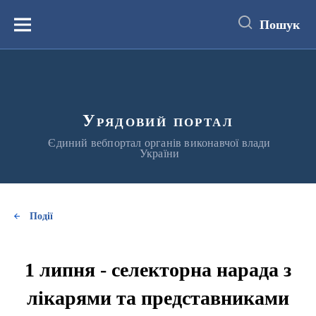
до
основного
Пошук
вмісту
Меню
Урядовий портал
Єдиний вебпортал органів виконавчої влади
України
Події
1 липня - селекторна нарада з
лікарями та представниками