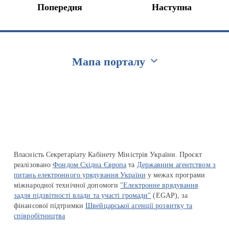
Попередня
Наступна
Мапа порталу
Перейти на сайт Ukraine.ua
Власність Секретаріату Кабінету Міністрів України. Проєкт
реалізовано
Фондом Східна Європа
та
Державним агентством з
питань електронного урядування України
у межах програми
міжнародної технічної допомоги
"Електронне врядування
задля підзвітності влади та участі громади"
(EGAP), за
фінансової підтримки
Швейцарської агенції розвитку та
співробітництва